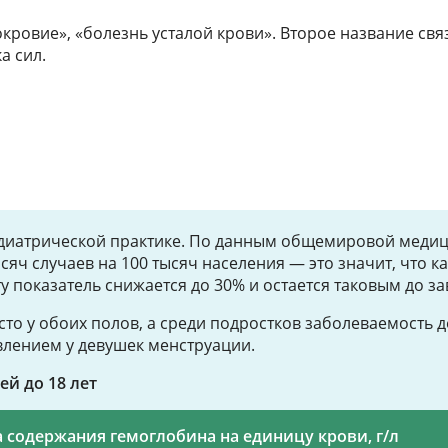
кровие», «болезнь усталой крови». Второе название связ
а сил.
диатрической практике. По данным общемировой медицин
сяч случаев на 100 тысяч населения — это значит, что к
у показатель снижается до 30% и остается таковым до 
о у обоих полов, а среди подростков заболеваемость д
влением у девушек менструации.
й до 18 лет
 содержания гемоглобина на единицу крови, г/л