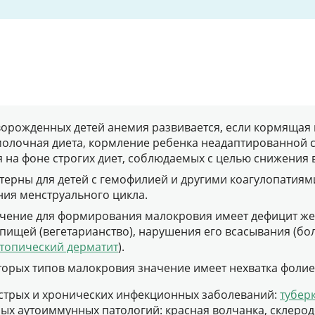
орожденных детей анемия развивается, если кормящая 
молочная диета, кормление ребенка неадаптированной см
 на фоне строгих диет, соблюдаемых с целью снижения в
терны для детей с гемофилией и другими коагулопатиям
ния менструального цикла.
ение для формирования малокровия имеет дефицит жел
пищей (вегетарианство), нарушения его всасывания (бо
топический дерматит
).
орых типов малокровия значение имеет нехватка фоли
острых и хронических инфекционных заболеваний:
тубер
ых аутоиммунных патологий: красная волчанка, склер