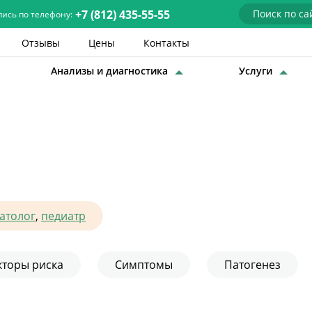
+7 (812) 435-55-55
пись по телефону:
Отзывы
Цены
Контакты
Анализы и диагностика
Услуги
Детские врачи
Анализы и диагностика
Услуги
Детская хирургия
Заболевания
атолог
,
педиатр
О нас
кторы риска
Симптомы
Патогенез
Акции
Отзывы