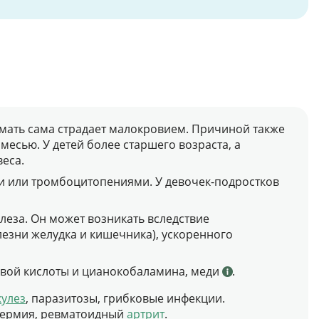
мать сама страдает малокровием. Причиной также
есью. У детей более старшего возраста, а
еса.
и или тромбоцитопениями. У девочек-подростков
еза. Он может возникать вследствие
лезни желудка и кишечника), ускоренного
евой кислоты и цианокобаламина, меди
.
кулез
, паразитозы, грибковые инфекции.
одермия, ревматоидный
артрит
.