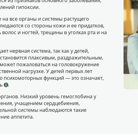
тся из признаков основного заболевания,
лений гипоксии.
 на все органы и системы растущего
людаются со стороны кожи и ее придатков,
 волос и ногтей, трещины в уголках рта и на
ет нервная система, так как у детей,
 становится плаксивым, раздражительным,
ш может пожаловаться на головокружение
твенной нагрузке. У детей первых лет
ю психомоторных функций — это означает,
ть
.
органов. Низкий уровень гемоглобина у
ления, учащением сердцебиения,
ельной системы наблюдаются такие
ение аппетита.