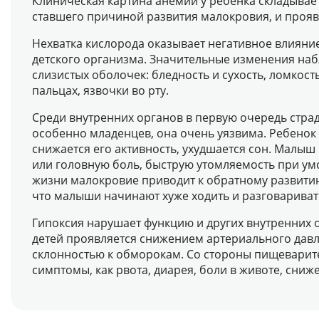
Клиническая картина анемии у ребенка складывае
ставшего причиной развития малокровия, и прояв
Нехватка кислорода оказывает негативное влияние
детского организма. Значительные изменения наб
слизистых оболочек: бледность и сухость, ломкость
пальцах, язвочки во рту.
Среди внутренних органов в первую очередь страда
особенно младенцев, она очень уязвима. Ребенок
снижается его активность, ухудшается сон. Малы
или головную боль, быструю утомляемость при умс
жизни малокровие приводит к обратному развити
что малыши начинают хуже ходить и разговарива
Гипоксия нарушает функцию и других внутренних 
детей проявляется снижением артериального дав
склонностью к обморокам. Со стороны пищеварит
симптомы, как рвота, диарея, боли в животе, сниж