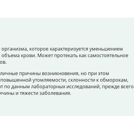
Цены
Контакты
е организма, которое характеризуется уменьшением
Личный кабинет
 объема крови. Может протекать как самостоятельное
ов.
+7 (812) 435-55-55
азличные причины возникновения, но при этом
 повышенной утомляемости, склонности к обморокам,
ют по данным лабораторных исследований, прежде всего
ричины и тяжести заболевания.
Записаться на приём