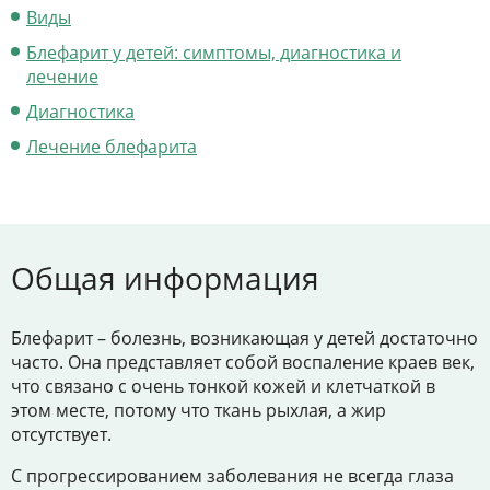
Цены
Виды
Контакты
Блефарит у детей: симптомы, диагностика и
лечение
Диагностика
Лечение блефарита
Личный кабинет
+7 (812) 435-55-55
Общая информация
Записаться на приём
Блефарит – болезнь, возникающая у детей достаточно
часто. Она представляет собой воспаление краев век,
что связано с очень тонкой кожей и клетчаткой в
этом месте, потому что ткань рыхлая, а жир
отсутствует.
С прогрессированием заболевания не всегда глаза