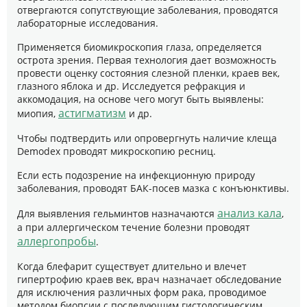
отвергаются сопутствующие заболевания, проводятся
лабораторные исследования.
Применяется биомикроскопия глаза, определяется
острота зрения. Первая технология дает возможность
провести оценку состояния слезной пленки, краев век,
глазного яблока и др. Исследуется рефракция и
аккомодация, на основе чего могут быть выявлены:
астигматизм
миопия,
и др.
Чтобы подтвердить или опровергнуть наличие клеща
Demodex проводят микроскопию ресниц.
Если есть подозрение на инфекционную природу
заболевания, проводят БАК-посев мазка с конъюнктивы.
анализ кала
Для выявления гельминтов назначаются
,
а при аллергическом течение болезни проводят
аллергопробы
.
Когда блефарит существует длительно и влечет
гипертрофию краев век, врач назначает обследование
для исключения различных форм рака, проводимое
методом биопсии с последующим гистологическим