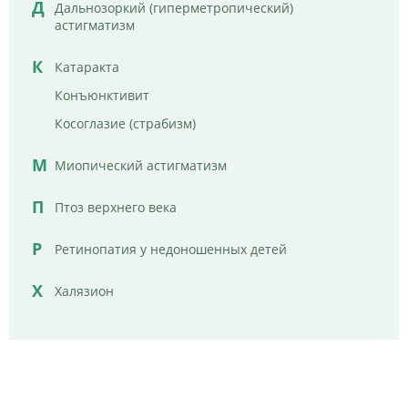
Д
Дальнозоркий (гиперметропический)
астигматизм
К
Катаракта
Конъюнктивит
Косоглазие (страбизм)
М
Миопический астигматизм
П
Птоз верхнего века
Р
Ретинопатия у недоношенных детей
Х
Халязион