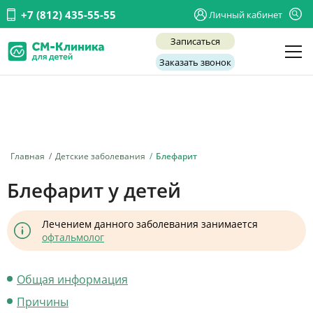
+7 (812) 435-55-55
Личный кабинет
Записаться
Заказать звонок
Детские врачи
Анализы и диагностика
Услуги
Главная
Детские заболевания
Блефарит
Детская хирургия
Блефарит у детей
Заболевания
Лечением данного заболевания занимается
О нас
офтальмолог
Акции
Общая информация
Отзывы
Причины