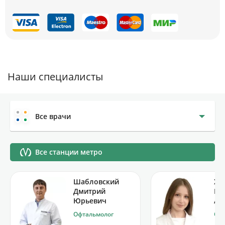
Наши специалисты
Все врачи
Все станции метро
Шабловский
Хи
Дмитрий
Ро
Юрьевич
Аз
Офтальмолог
Офт