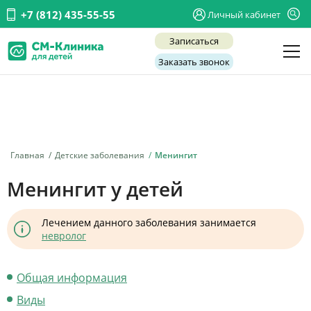
+7 (812) 435-55-55
Личный кабинет
Записаться
Заказать звонок
Детские врачи
Анализы и диагностика
Услуги
Главная
Детские заболевания
Менингит
Детская хирургия
Менингит у детей
Заболевания
Лечением данного заболевания занимается
О нас
невролог
Акции
Общая информация
Отзывы
Виды