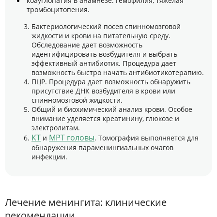
коауглопатия в анамнезе: гемофилия, тяжелая
тромбоцитопения.
Бактериологический посев спинномозговой
жидкости и крови на питательную среду.
Обследование дает возможность
идентифицировать возбудителя и выбрать
эффективный антибиотик. Процедура дает
возможность быстро начать антибиотикотерапию.
ПЦР. Процедура дает возможность обнаружить
присутствие ДНК возбудителя в крови или
спинномозговой жидкости.
Общий и биохимический анализ крови. Особое
внимание уделяется креатинину, глюкозе и
электролитам.
КТ
МРТ головы
и
. Томография выполняется для
обнаружения параменингиальных очагов
инфекции.
Лечение менингита: клинические
рекомендации