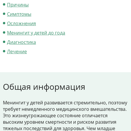
Цены
Причины
Контакты
Симптомы
Осложнения
Менингит у детей до года
Личный кабинет
Диагностика
Лечение
+7 (812) 435-55-55
Записаться на приём
Общая информация
Менингит у детей развивается стремительно, поэтому
требует немедленного медицинского вмешательства.
Это жизнеугрожающее состояние отличается
высоким уровнем смертности и риском развития
тяжелых последствий для здоровья. Чем младше