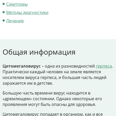
Цены
Симптомы
Контакты
Методы диагностики
Лечение
Личный кабинет
Общая информация
+7 (812) 435-55-55
Цитомегаловирус
– одна из разновидностей
герпеса
.
Практически каждый человек на земле является
Записаться на приём
носителем вируса герпеса, и большая часть людей
заражается им в детстве.
Большую часть времени вирус находится в
«дремлющем» состоянии. Однако некоторые его
проявления могут быть опасны для здоровья.
Цитомегаловирус попадает в организм, как и все