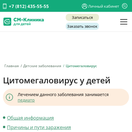
+7 (812) 435-55-55
Личный кабинет
Записаться
Заказать звонок
Детские врачи
Анализы и диагностика
Услуги
Главная
Детские заболевания
Цитомегаловирус
Детская хирургия
Цитомегаловирус у детей
Заболевания
Лечением данного заболевания занимается
О нас
педиатр
Акции
Общая информация
Отзывы
Причины и пути заражения