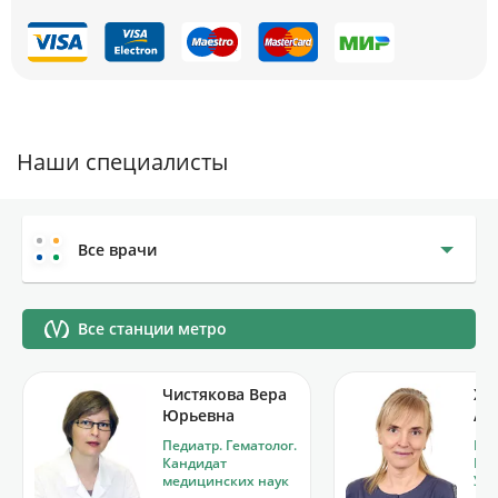
Наши специалисты
Все врачи
Все станции метро
Чистякова Вера
Хв
Юрьевна
Ан
Педиатр. Гематолог.
Гас
Кандидат
Пед
медицинских наук
УЗД