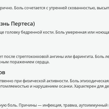
рично. Боль сочетается с утренней скованностью, высы
знь Пертеса)
ще головку бедренной кости. Боль умеренная или ноющая
 после стрептококковой ангины или фарингита. Боль лет
жным поражением сердца.
ов
ственно при физической активности. Боль эпизодическа
 утомляемостью и нарушением осанки. Характерен для д
вную боль. Причины — инфекция, травма, аутоиммунный п