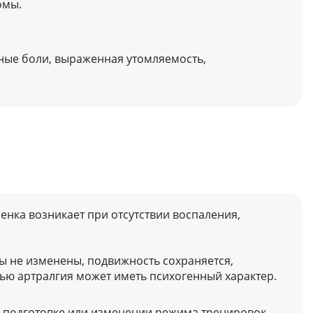
омы.
чные боли, выраженная утомляемость,
бенка возникает при отсутствии воспаления,
вы не изменены, подвижность сохраняется,
ью артралгия может иметь психогенный характер.
ой подготовке или изменении режима тренировок.