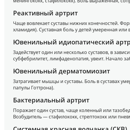
менингококк, стафилококк). Боль выраженная, со
Реактивный артрит
Чаще вовлекает суставы нижних конечностей. Фор
хламидия). Суставная боль у детей умеренная и
Ювенильный идиопатический арт
Задействует один или несколько суставов, в зави
субфебрилитет, лимфаденопатия, увеит. Начало заб
Ювенильный дерматомиозит
Затрагивает мышцы и суставы. Боль в суставах у
папулы Готтрона).
Бактериальный артрит
Поражает один сустав, чаще коленный или тазобе
Возбудитель — стафилококк, стрептококк или пнев
Системная красная волчанка (СКВ)