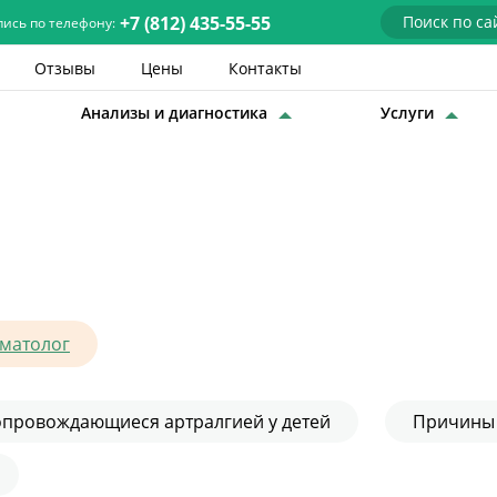
+7 (812) 435-55-55
пись по телефону:
Отзывы
Цены
Контакты
Анализы и диагностика
Услуги
Детские врачи
Анализы и диагностика
Услуги
Детская хирургия
Заболевания
матолог
О нас
опровождающиеся артралгией у детей
Причины
Акции
Отзывы