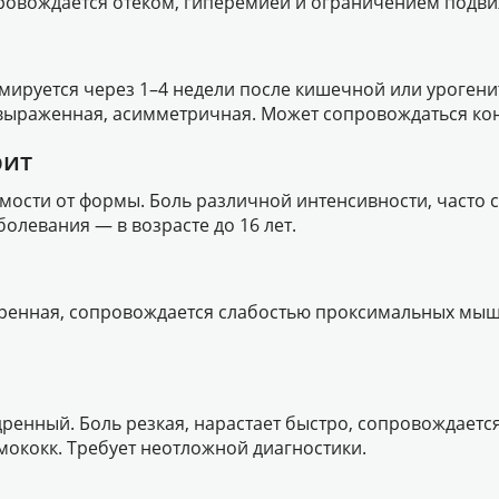
провождается отеком, гиперемией и ограничением подви
мируется через 1–4 недели после кишечной или урогени
ли выраженная, асимметричная. Может сопровождаться к
рит
симости от формы. Боль различной интенсивности, часто
олевания — в возрасте до 16 лет.
меренная, сопровождается слабостью проксимальных мы
дренный. Боль резкая, нарастает быстро, сопровождает
мококк. Требует неотложной диагностики.