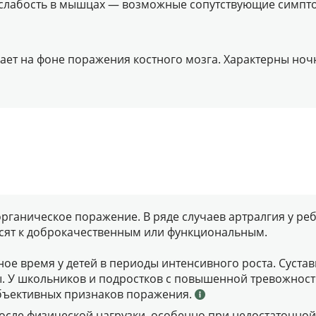
и слабость в мышцах — возможные сопутствующие симпт
кает на фоне поражения костного мозга. Характерны но
органическое поражение. В ряде случаев артралгия у ре
осят к доброкачественным или функциональным.
ное время у детей в периоды интенсивного роста. Суста
. У школьников и подростков с повышенной тревожност
объективных признаков поражения.
 после физической нагрузки, особенно при недостаточн