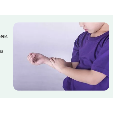
ием,
ма