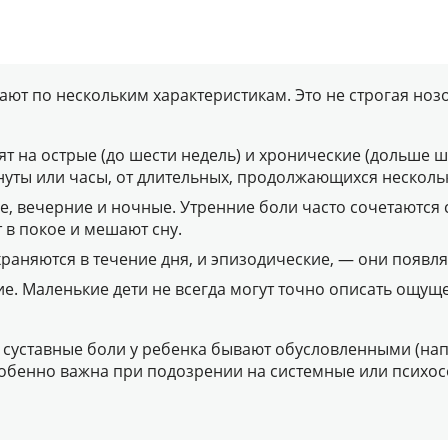
ают по нескольким характеристикам. Это не строгая ноз
лят на острые (до шести недель) и хронические (дольше 
уты или часы, от длительных, продолжающихся несколь
е, вечерние и ночные. Утренние боли часто сочетаются 
 в покое и мешают сну.
раняются в течение дня, и эпизодические, — они появл
е. Маленькие дети не всегда могут точно описать ощуще
суставные боли у ребенка бывают обусловленными (нап
собенно важна при подозрении на системные или психо