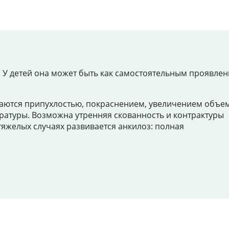
Цены
Контакты
. У детей она может быть как самостоятельным проявлен
Личный кабинет
ждаются припухлостью, покраснением, увеличением объе
атуры. Возможна утренняя скованность и контрактуры
+7 (812) 435-55-55
тяжелых случаях развивается анкилоз: полная
Записаться на приём