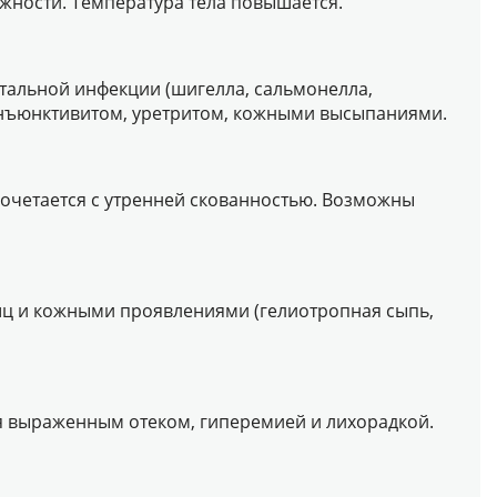
жности. Температура тела повышается.
тальной инфекции (шигелла, сальмонелла,
онъюнктивитом, уретритом, кожными высыпаниями.
 сочетается с утренней скованностью. Возможны
шц и кожными проявлениями (гелиотропная сыпь,
ся выраженным отеком, гиперемией и лихорадкой.