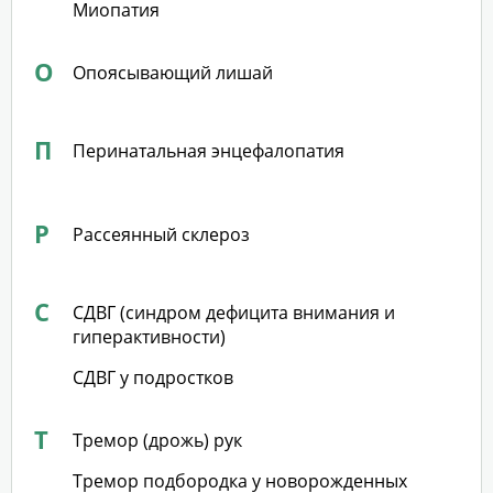
Миопатия
О
Опоясывающий лишай
П
Перинатальная энцефалопатия
Р
Рассеянный склероз
С
СДВГ (синдром дефицита внимания и
гиперактивности)
СДВГ у подростков
Т
Тремор (дрожь) рук
Тремор подбородка у новорожденных