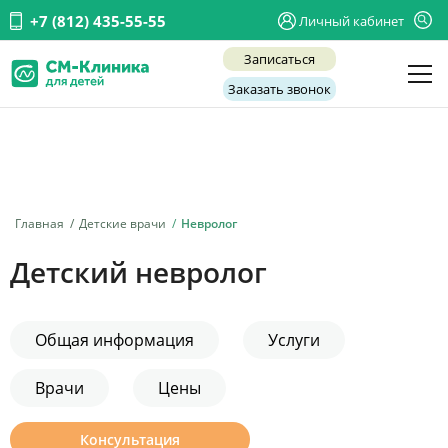
+7 (812) 435-55-55
Личный кабинет
Записаться
Заказать звонок
Детские врачи
Анализы и диагностика
Услуги
Главная
Детские врачи
Невролог
Детская хирургия
Детский невролог
Заболевания
О нас
Общая информация
Услуги
Акции
Врачи
Цены
Отзывы
Консультация