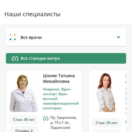
Наши специалисты
Все врачи
Все станции метро
Шеняк Татьяна
Пи
Михайловна
Ан
Невролог. Врач-
Нев
эксперт. Врач
Реф
высшей
Вр
квалификационной
кв
категории.
кат
спе
Пр. Ударников,
Стаж:
45
лет
д. 19 к.1 (м.
Стаж:
29
лет
Ладожская)
Отзывы:
2