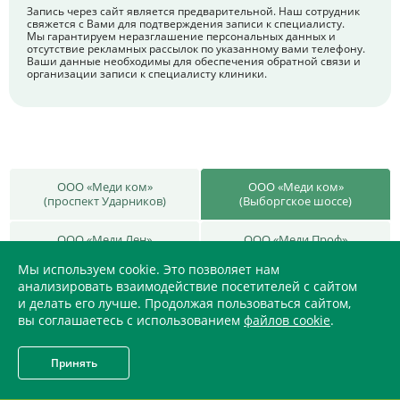
Запись через сайт является предварительной. Наш сотрудник
свяжется с Вами для подтверждения записи к специалисту.
Мы гарантируем неразглашение персональных данных и
отсутствие рекламных рассылок по указанному вами телефону.
Ваши данные необходимы для обеспечения обратной связи и
организации записи к специалисту клиники.
ООО «Меди ком»
ООО «Меди ком»
(проспект Ударников)
(Выборгское шоссе)
ООО «Меди Лен»
ООО «Меди Проф»
(ул. Маршала Захарова)
(Дунайский проспект)
Мы используем cookie. Это позволяет нам
анализировать взаимодействие посетителей с сайтом
ООО «Меди Проф»
ООО «Меди Здрав»
и делать его лучше. Продолжая пользоваться сайтом,
(ул. Малая Балканская)
(ул. Дыбенко)
вы соглашаетесь с использованием
файлов cookie
.
Принять