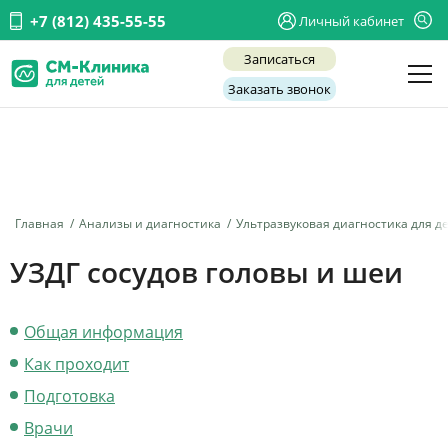
+7 (812) 435-55-55
Личный кабинет
Записаться
Заказать звонок
Детские врачи
Анализы и диагностика
Услуги
Главная
Анализы и диагностика
Ультразвуковая диагностика для д
Детская хирургия
УЗДГ сосудов головы и шеи
Заболевания
Общая информация
О нас
Как проходит
Акции
Подготовка
Отзывы
Врачи