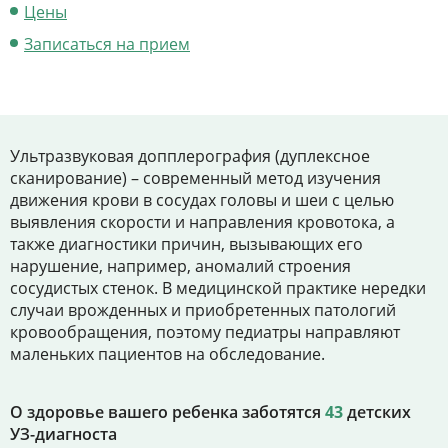
Цены
Цены
Записаться на прием
Контакты
Личный кабинет
Ультразвуковая допплерография (дуплексное
сканирование) – современный метод изучения
+7 (812) 435-55-55
движения крови в сосудах головы и шеи с целью
выявления скорости и направления кровотока, а
также диагностики причин, вызывающих его
нарушение, например, аномалий строения
Записаться на приём
сосудистых стенок. В медицинской практике нередки
случаи врожденных и приобретенных патологий
кровообращения, поэтому педиатры направляют
маленьких пациентов на обследование.
О здоровье вашего ребенка заботятся
43
детских
УЗ-диагноста