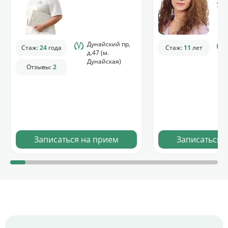
УЗИ
Дунайский пр,
Стаж:
24
года
Стаж:
11
лет
д.47 (м.
Дунайская)
Отзывы:
2
Записаться на прием
Записаться 