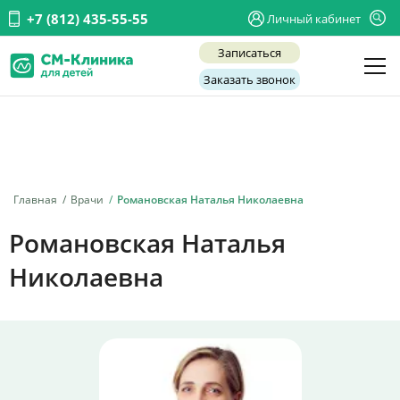
+7 (812) 435-55-55
Личный кабинет
Записаться
Заказать звонок
Детские врачи
Анализы и диагностика
Услуги
Главная
Врачи
Романовская Наталья Николаевна
Детская хирургия
Романовская Наталья
Заболевания
Николаевна
О нас
Акции
Отзывы