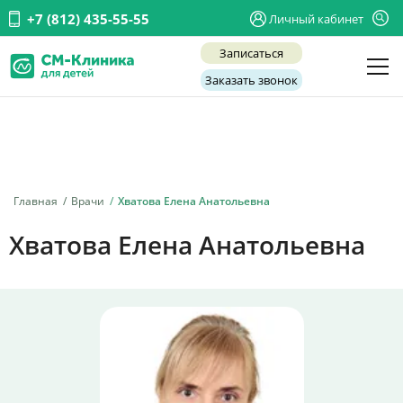
+7 (812) 435-55-55
Личный кабинет
Записаться
Заказать звонок
Детские врачи
Анализы и диагностика
Услуги
Главная
Врачи
Хватова Елена Анатольевна
Детская хирургия
Хватова Елена Анатольевна
Заболевания
О нас
Акции
Отзывы