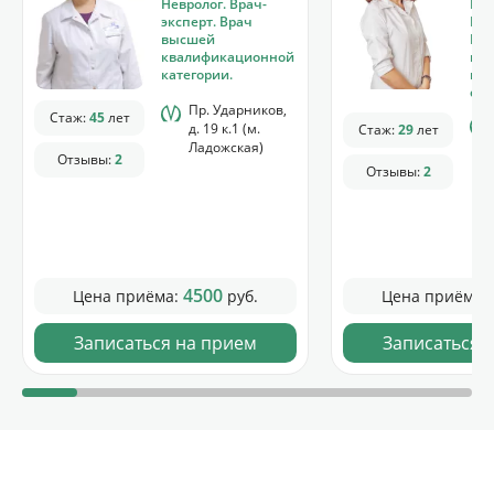
Невролог. Врач-
Нев
эксперт. Врач
Реф
высшей
Вр
квалификационной
кв
категории.
кат
спе
Пр. Ударников,
Стаж:
45
лет
д. 19 к.1 (м.
Стаж:
29
лет
Ладожская)
Отзывы:
2
Отзывы:
2
4500
Цена приёма:
руб.
Цена приёма:
Записаться на прием
Записаться 