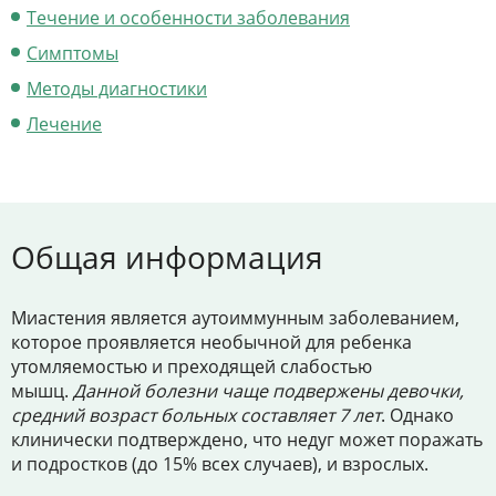
Цены
Течение и особенности заболевания
Контакты
Симптомы
Методы диагностики
Лечение
Личный кабинет
+7 (812) 435-55-55
Общая информация
Записаться на приём
Миастения является аутоиммунным заболеванием,
которое проявляется необычной для ребенка
утомляемостью и преходящей слабостью
мышц.
Данной болезни чаще подвержены девочки,
средний возраст больных составляет 7 лет
. Однако
клинически подтверждено, что недуг может поражать
и подростков (до 15% всех случаев), и взрослых.