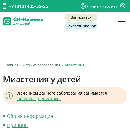
+7 (812) 435-55-55
Личный кабинет
Записаться
Заказать звонок
Детские врачи
Анализы и диагностика
Услуги
Главная
Детские заболевания
Миастения
Детская хирургия
Миастения у детей
Заболевания
Лечением данного заболевания занимается
О нас
невролог
,
ревматолог
Акции
Общая информация
Отзывы
Причины