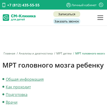
+7 (812) 435-55-55
Личный кабинет
Записаться
Заказать звонок
Детские врачи
Анализы и диагностика
Услуги
Главная
Анализы и диагностика
МРТ детям
МРТ головного мозга
Детская хирургия
МРТ головного мозга ребенку
Заболевания
Общая информация
О нас
Как проходит
Акции
Подготовка
Отзывы
Врачи