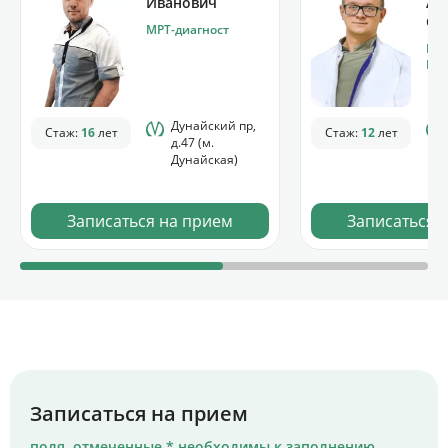
Иванович
Ал
Се
МРТ-диагност
МРТ
Рен
Дунайский пр,
Стаж:
16
лет
Стаж:
12
лет
д.47 (м.
Дунайская)
Записаться на прием
Записаться 
Записаться на прием
поля, отмеченные * необходимы к заполнению