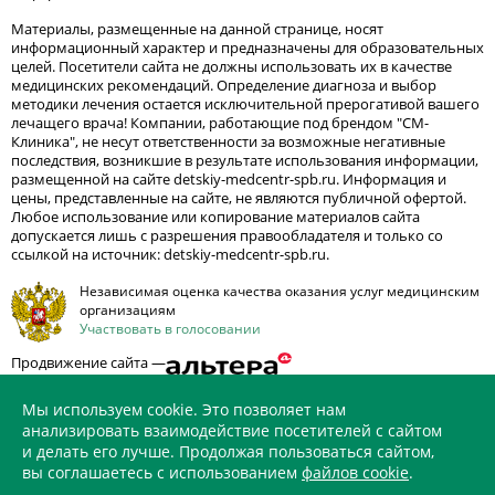
Материалы, размещенные на данной странице, носят
информационный характер и предназначены для образовательных
целей. Посетители сайта не должны использовать их в качестве
медицинских рекомендаций. Определение диагноза и выбор
методики лечения остается исключительной прерогативой вашего
лечащего врача! Компании, работающие под брендом "СМ-
Клиника", не несут ответственности за возможные негативные
последствия, возникшие в результате использования информации,
размещенной на сайте detskiy-medcentr-spb.ru. Информация и
цены, представленные на сайте, не являются публичной офертой.
Любое использование или копирование материалов сайта
допускается лишь с разрешения правообладателя и только со
ссылкой на источник: detskiy-medcentr-spb.ru.
Независимая оценка качества оказания услуг медицинским
организациям
Участвовать в голосовании
Продвижение сайта —
Мы используем cookie. Это позволяет нам
анализировать взаимодействие посетителей с сайтом
и делать его лучше. Продолжая пользоваться сайтом,
ИМЕЮТСЯ ПРОТИВОПОКАЗАНИЯ. НЕОБХОДИМО
вы соглашаетесь с использованием
файлов cookie
.
ПРОКОНСУЛЬТИРОВАТЬСЯ СО СПЕЦИАЛИСТОМ