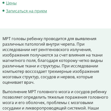
Цены
Цены
Записаться на прием
Контакты
Личный кабинет
МРТ головы ребенку проводится для выявления
различных патологий внутри черепа. При
+7 (812) 435-55-55
исследовании нет рентгеновского излучения,
изображения получаются за счет влияния на ткани
магнитного поля, благодаря которому четко видны
различные ткани и структуры. При исследовании
Записаться на приём
компьютер воссоздает трехмерные изображения
мозговых структур, сосудов и нервов, которые
оценивает врач.
Выполнение МРТ головного мозга и сосудов ребенку
позволяет определить тяжелые поражения головного
мозга и его оболочек, проблемы с мозговыми
сосудами и ликворопроводящей системой. Наши