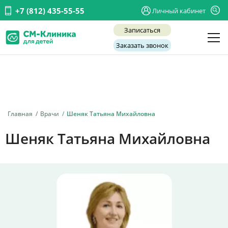
+7 (812) 435-55-55
Личный кабинет
Записаться
Заказать звонок
Детские врачи
Анализы и диагностика
Услуги
Главная
Врачи
Шеняк Татьяна Михайловна
Детская хирургия
Шеняк Татьяна Михайловна
Заболевания
О нас
Акции
Отзывы