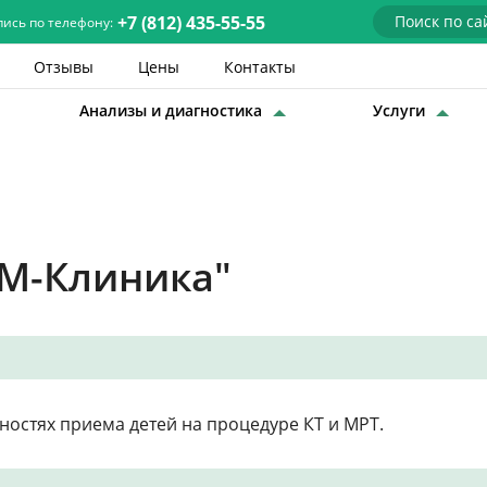
+7 (812) 435-55-55
пись по телефону:
Отзывы
Цены
Контакты
Анализы и диагностика
Услуги
Детские врачи
Анализы и диагностика
Услуги
СМ-Клиника"
Детская хирургия
Заболевания
О нас
ностях приема детей на процедуре КТ и МРТ.
Акции
Отзывы