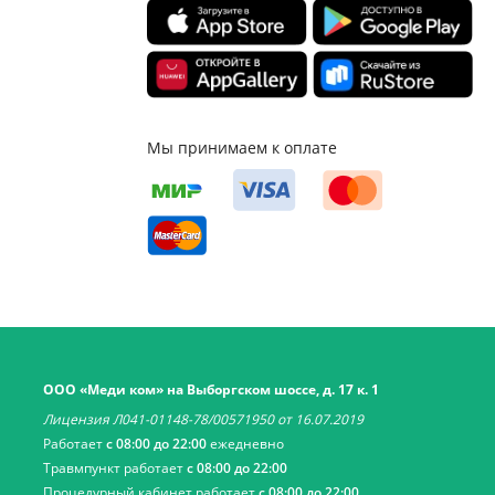
Мы принимаем к оплате
ООО «Меди ком» на Выборгском шоссе, д. 17 к. 1
Лицензия Л041-01148-78/00571950 от 16.07.2019
Работает
с 08:00 до 22:00
ежедневно
Травмпункт работает
с 08:00 до 22:00
Процедурный кабинет работает
с 08:00 до 22:00