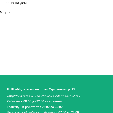
в врача на дом
мпункт
ООО «Меди ком» на пр-те Ударников, д. 19
Лицензия Л041-01148-78/00571950 от 16.07.2019
Работает
с 08:00 до 22:00
ежедневно
Травмпункт работает
с 08:00 до 22:00
Процедурный кабинет работает
с 07:00 до 22:00