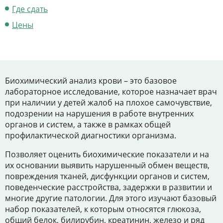
Цены
Где сдать
Контакты
Цены
Личный кабинет
Биохимический анализ крови – это базовое
лабораторное исследование, которое назначает врач
+7 (812) 435-55-55
при наличии у детей жалоб на плохое самочувствие,
подозрении на нарушения в работе внутренних
органов и систем, а также в рамках общей
профилактической диагностики организма.
Записаться на приём
Позволяет оценить биохимические показатели и на
их основании выявить нарушенный обмен веществ,
повреждения тканей, дисфункции органов и систем,
поведенческие расстройства, задержки в развитии и
многие другие патологии. Для этого изучают базовый
набор показателей, к которым относятся глюкоза,
общий белок, билирубин, креатинин, железо и ряд