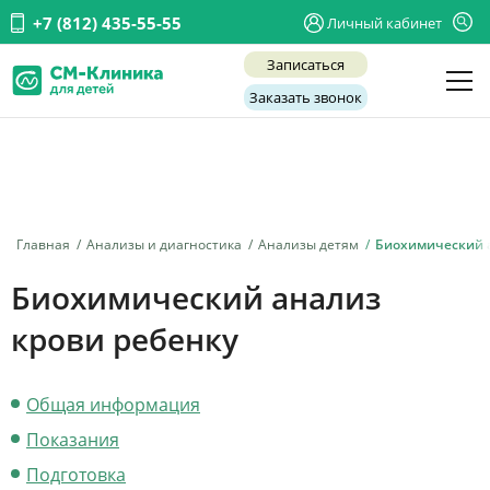
+7 (812) 435-55-55
Личный кабинет
Записаться
Заказать звонок
Детские врачи
Анализы и диагностика
Услуги
Главная
Анализы и диагностика
Анализы детям
Биохимический 
Детская хирургия
Биохимический анализ
Заболевания
крови ребенку
О нас
Общая информация
Акции
Показания
Отзывы
Подготовка