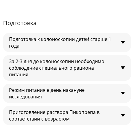
Подготовка
Подготовка к колоноскопии детей старше 1
года
За 2-3 дня до колоноскопии необходимо
соблюдение специального рациона
День 1
День 2
питания:
Диета.
Диета.
Режим питания в день накануне
исследования
Нельзя
День проведения
День накануне
колоноскопии
Сосиски, колбасы,
колоноскопии
Приготовление раствора Пикопрепа в
лёгкий завтрак из разрешённых продуктов;
копчёности,
Утром за 4-6 часов до
соответствии с возрастом
Завтрак и обед до 14:00 из
консервы
обед из разрешённых продуктов до 14:00;
процедуры – приём 2
разрешённых продуктов,
дозы препарата + 0,5-
Жирные сорта мяса,
Можно
далее можно принимать только разрешённые
далее – только
1,5 л разрешённой
рыбы, птицы (гусь,