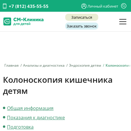
+7 (812) 435-55-55
Личный кабинет
Записаться
Заказать звонок
Детские врачи
Анализы и диагностика
Услуги
Главная
Анализы и диагностика
Эндоскопия детям
Колоноскопи
Детская хирургия
Колоноскопия кишечника
Заболевания
детям
О нас
Общая информация
Акции
Показания к диагностике
Отзывы
Подготовка