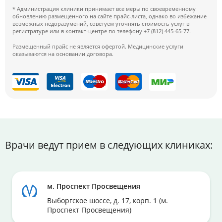
протеиновые
эти советы могут быть полезными:
* Администрация клиники принимает все меры по своевременному
коктейли
обновлению размещенного на сайте прайс-листа, однако во избежание
Охладите раствор в холодильнике. Не добавляйте
возможных недоразумений, советуем уточнять стоимость услуг в
регистратуре или в контакт-центре по телефону +7 (812) 445-65-77.
лёд и ароматизаторы.
Можно рассасывать лёд или дольку лимона
Размещенный прайс не является офертой. Медицинские услуги
*Все разрешённые жидкости можно принимать в
оказываются на основании договора.
(проглатывать нельзя!)
неограниченном количестве
Употребление раствора через соломинку
облегчает неприятные ощущения.
Если возникает тошнота, можно сделать паузу на
15-30 минут, затем вновь продолжить приём
препарата, не допуская рвоты.
Если появляется кожная сыпь или зуд, необходимо
прекратить приём препарата. Немедленно свяжитесь
Врачи ведут прием в следующих клиниках:
с врачом. Это могут быть признаки серьёзной
аллергической реакции.
Тщательное следование инструкции по подготовке и
соблюдение режима питания, питья и приёма
м. Проспект Просвещения
очищающего препарата позволяет избежать клизм.
Выборгское шоссе, д. 17, корп. 1 (м.
Проспект Просвещения)