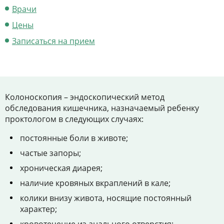
Цены
Врачи
Контакты
Цены
Записаться на прием
Личный кабинет
+7 (812) 435-55-55
Колоноскопия – эндоскопический метод
обследования кишечника, назначаемый ребенку
проктологом в следующих случаях:
постоянные боли в животе;
Записаться на приём
частые запоры;
хроническая диарея;
наличие кровяных вкраплений в кале;
колики внизу живота, носящие постоянный
характер;