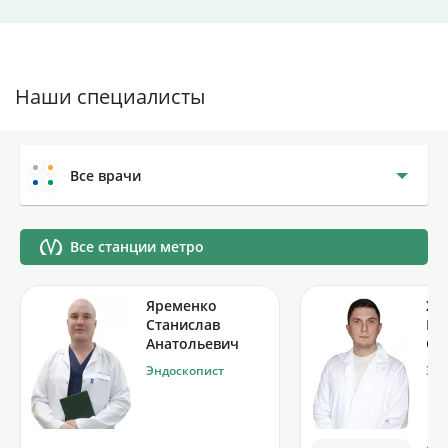
Наши специалисты
Все врачи
Все станции метро
Яременко
Хр
Станислав
Ви
Анатольевич
Се
Эндоскопист
Энд