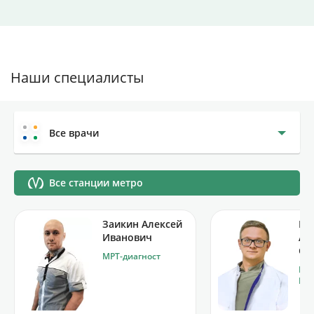
Наши специалисты
Все врачи
Все станции метро
Заикин Алексей
Бо
Иванович
Ал
Се
МРТ-диагност
МРТ
Рен