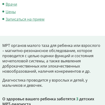
Цены
Врачи
Контакты
Цены
Записаться на прием
Личный кабинет
+7 (812) 435-55-55
МРТ органов малого таза для ребенка или взрослого
– магнитно-резонансное обследование, которое
проводится с целью оценки функций и состояния
мочеполовой системы, а также выявления
Записаться на приём
доброкачественных или злокачественных
новообразований, наличия конкрементов и др.
Диагностика проводится у взрослых и детей, у
мальчиков и девочек.
О здоровье вашего ребенка заботятся
3
детских
МРТ-диагноста