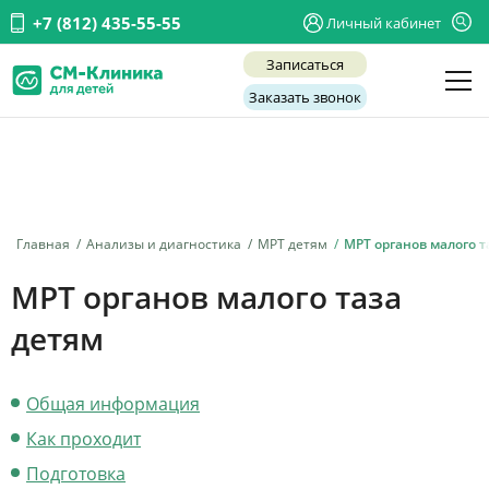
+7 (812) 435-55-55
Личный кабинет
Записаться
Заказать звонок
Детские врачи
Анализы и диагностика
Услуги
Главная
Анализы и диагностика
МРТ детям
МРТ органов малого т
Детская хирургия
МРТ органов малого таза
Заболевания
детям
О нас
Общая информация
Акции
Как проходит
Отзывы
Подготовка