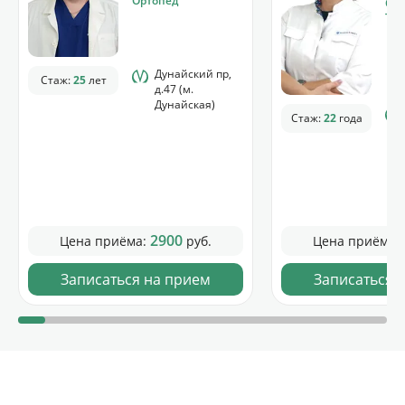
Ортопед
Орт
Тра
Дунайский пр,
Стаж:
25
лет
д.47 (м.
Дунайская)
Стаж:
22
года
2900
Цена приёма:
руб.
Цена приёма:
Записаться на прием
Записаться 