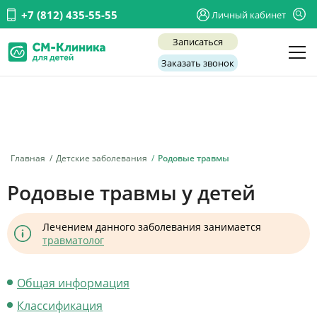
+7 (812) 435-55-55
Личный кабинет
Записаться
Заказать звонок
Детские врачи
Анализы и диагностика
Услуги
Главная
Детские заболевания
Родовые травмы
Детская хирургия
Родовые травмы у детей
Заболевания
Лечением данного заболевания занимается
О нас
травматолог
Акции
Общая информация
Отзывы
Классификация