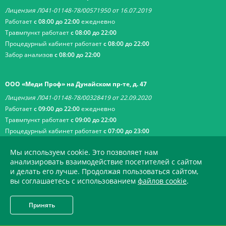
Лицензия Л041-01148-78/00571950 от 16.07.2019
Работает
с 08:00 до 22:00
ежедневно
Травмпункт работает
с 08:00 до 22:00
Процедурный кабинет работает
с 08:00 до 22:00
Забор анализов
с 08:00 до 22:00
ООО «Меди Проф» на Дунайском пр-те, д. 47
Лицензия Л041-01148-78/00328419 от 22.09.2020
Работает
с 09:00 до 22:00
ежедневно
Травмпункт работает
с 09:00 до 22:00
Процедурный кабинет работает
с 07:00 до 23:00
Кабинеты КТ и МРТ работают
круглосуточно
Мы используем cookie. Это позволяет нам
анализировать взаимодействие посетителей с сайтом
и делать его лучше. Продолжая пользоваться сайтом,
ООО «Меди Проф» на ул. Малой Балканской, д. 23
вы соглашаетесь с использованием
файлов cookie
.
Лицензия Л041-01148-78/00328419 от 22.09.2020
Работает
с 09:00 до 22:00
ежедневно
Принять
Травмпункт
с 09:00 до 22:00
Процедурный кабинет работает
с 07:00 до 22:00