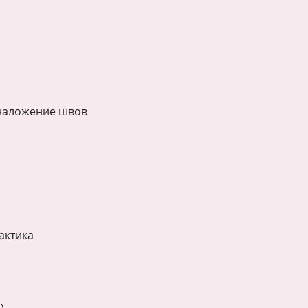
 наложение швов
актика