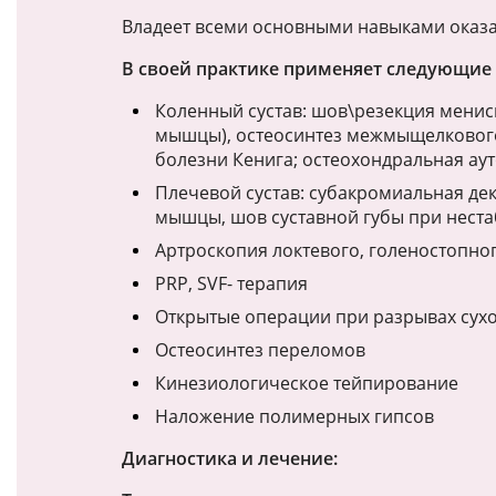
Владеет всеми основными навыками оказа
В своей практике применяет следующие
Коленный сустав: шов\резекция мениск
мышцы), остеосинтез межмыщелкового
болезни Кенига; остеохондральная ау
Плечевой сустав: субакромиальная де
мышцы, шов суставной губы при нестаб
Артроскопия локтевого, голеностопног
PRP, SVF- терапия
Открытые операции при разрывах сух
Остеосинтез переломов
Кинезиологическое тейпирование
Наложение полимерных гипсов
Диагностика и лечение: