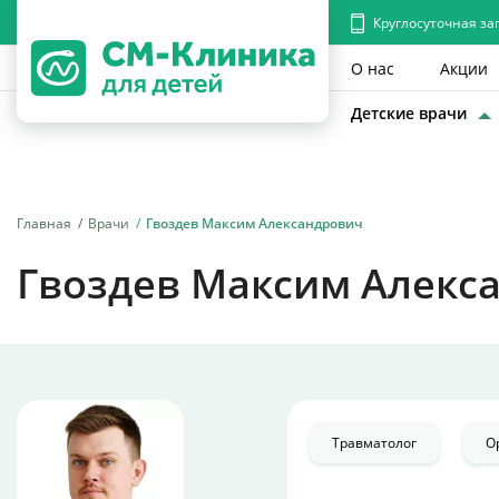
Круглосуточная за
О нас
Акции
Детские врачи
Главная
Врачи
Гвоздев Максим Александрович
Гвоздев Максим Алекс
Травматолог
О