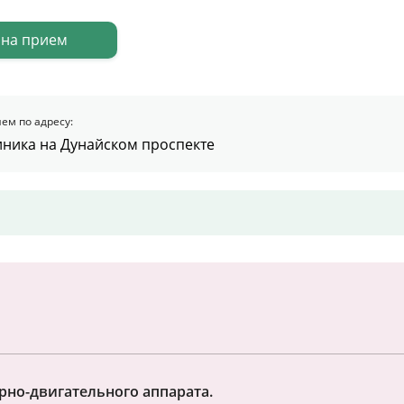
Цены
 на прием
Контакты
ем по адресу:
иника на Дунайском проспекте
Личный кабинет
+7 (812) 435-55-55
Записаться на приём
рно-двигательного аппарата.