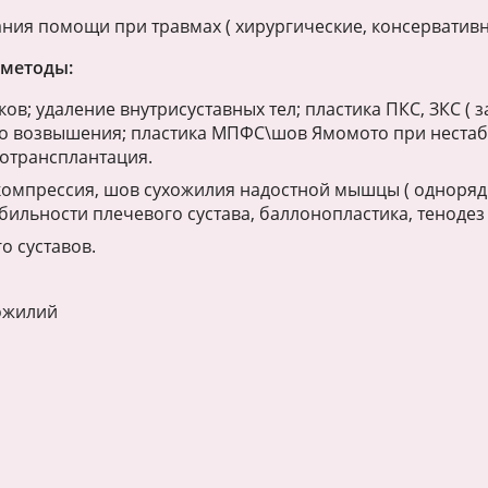
ния помощи при травмах ( хирургические, консервативн
 методы:
ов; удаление внутрисуставных тел; пластика ПКС, ЗКС (
 возвышения; пластика МПФС\шов Ямомото при нестаб
тотрансплантация.
компрессия, шов сухожилия надостной мышцы ( одноряд
ильности плечевого сустава, баллонопластика, тенодез
о суставов.
ожилий