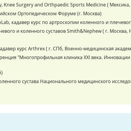
py, Knee Surgery and Orthpaedic Sports Medicine ( Мексика, 
зийском Ортопедическом Форуме (г. Москва)
oLab, кадавер курс по артроскопии коленного и плечевог
чевого и коленного суставов Smith&Nephew ( г. Москва,
адавер курс Arthrex ( г. СПб, Военно-медицинская акаде
енция "Многопрофильная клиника ХХI века. Инновации и
б)
 коленного сустава Национального медицинского исслед