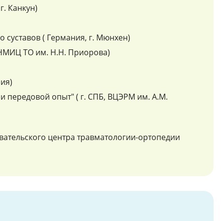
г. Канкун)
о суставов ( Германия, г. Мюнхен)
 НМИЦ ТО им. Н.Н. Приорова)
мия)
 передовой опыт" ( г. СПБ, ВЦЭРМ им. А.М.
овательского центра травматологии-ортопедии