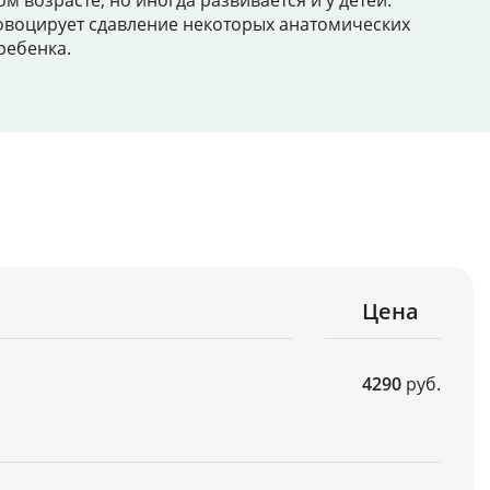
 возрасте, но иногда развивается и у детей.
ровоцирует сдавление некоторых анатомических
ребенка.
Цена
4290
руб.