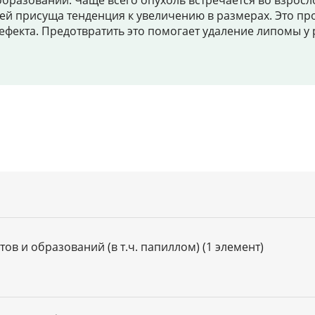
азований. Чаще всего опухоль встречается во взрослом
, ей присуща тенденция к увеличению в размерах. Это п
Цены
ефекта. Предотвратить это помогает удаление липомы у 
Контакты
Личный кабинет
+7 (812) 435-55-55
Записаться на приём
 и образований (в т.ч. папиллом) (1 элемент)