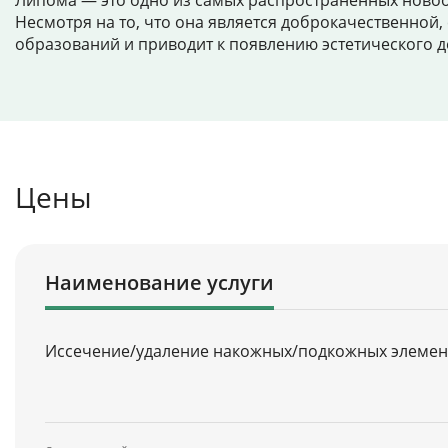
Липома — это одно из самых распространенных новообр
Несмотря на то, что она является доброкачественной
образований и приводит к появлению эстетического д
Цены
Наименование услуги
Иссечение/удаление накожных/подкожных элементов