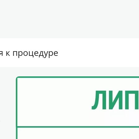
я к процедуре
е