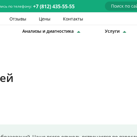
+7 (812) 435-55-55
пись по телефону:
Отзывы
Цены
Контакты
Анализы и диагностика
Услуги
Детские врачи
Анализы и диагностика
Услуги
тей
Детская хирургия
Заболевания
О нас
Акции
Отзывы