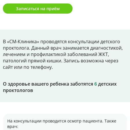
Цены
Записаться на приём
Контакты
Личный кабинет
В «СМ-Клиника» проводятся консультации детского
проктолога. Данный врач занимается диагностикой,
лечением и профилактикой заболеваний ЖКТ,
+7 (812) 435-55-55
патологий прямой кишки. Запись возможна через
сайт или по телефону.
Записаться на приём
О здоровье вашего ребенка заботятся
6
детских
проктологов
На консультации проводится осмотр пациента. Также
врач: