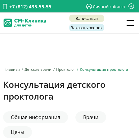
+7 (812) 435-55-55
Личный кабинет
Записаться
Заказать звонок
Детские врачи
Анализы и диагностика
Услуги
Главная
Детские врачи
Проктолог
Консультация проктолога
Детская хирургия
Консультация детского
Заболевания
проктолога
О нас
Акции
Общая информация
Врачи
Отзывы
Цены