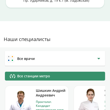
Пр. Ударников, д. 19 к.1 (м. Ладожская)
Наши специалисты
Все врачи
Все станции метро
Шишкин Андрей
Со
Андреевич
Се
Проктолог.
Про
Кандидат
про
медицинских наук
кли