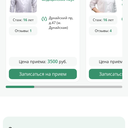
мед
Дунайский пр,
Стаж:
16
лет
Стаж:
16
лет
д.47 (м.
Дунайская)
Отзывы:
1
Отзывы:
4
3500
Цена приёма:
руб.
Цена приёма:
Записаться на прием
Записаться 