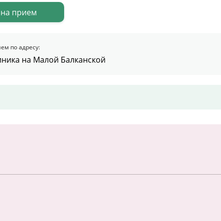
 на прием
Цены
Контакты
ем по адресу:
иника на Малой Балканской
Личный кабинет
+7 (812) 435-55-55
Записаться на приём