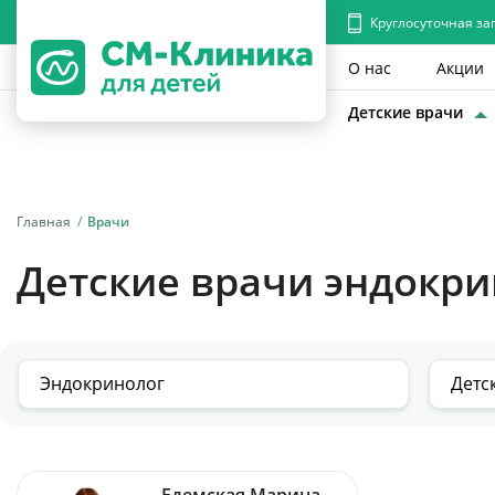
Круглосуточная за
О нас
Акции
Детские врачи
Главная
Врачи
Детские врачи эндокри
Едемская Марина