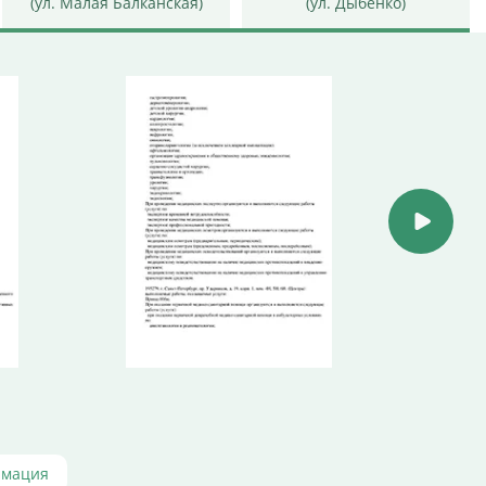
(ул. Малая Балканская)
(ул. Дыбенко)
рмация