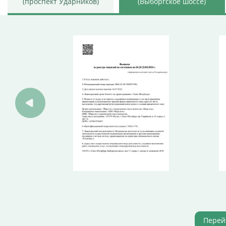
(проспект Ударников)
(Выборгское шоссе)
Перей