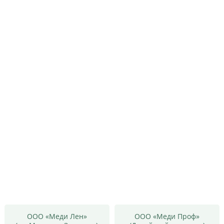
Цены
Контакты
Личный кабинет
+7 (812) 435-55-55
Записаться на приём
ООО «Меди Лен»
ООО «Меди Проф»