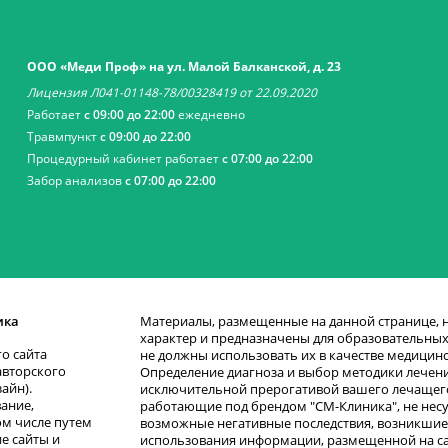
ООО «Меди Проф» на ул. Малой Балканской, д. 23
Лицензия Л041-01148-78/00328419 от 22.09.2020
Работает
с 09:00 до 22:00
ежедневно
Травмпункт
с 09:00 до 22:00
Процедурный кабинет работает
с 07:00 до 22:00
Забор анализов
с 07:00 до 22:00
ика
Материалы, размещенные на данной странице,
характер и предназначены для образовательных 
о сайта
не должны использовать их в качестве медицин
авторского
Определение диагноза и выбор методики лечени
зайн).
исключительной прерогативой вашего лечащего
ание,
работающие под брендом "СМ-Клиника", не несу
ом числе путем
возможные негативные последствия, возникшие 
е сайты и
использования информации, размещенной на сай