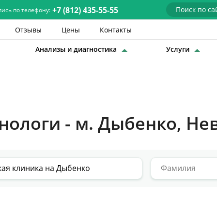
+7 (812) 435-55-55
пись по телефону:
Отзывы
Цены
Контакты
Анализы и диагностика
Услуги
Детские врачи
Анализы и диагностика
Услуги
нологи - м. Дыбенко, Не
Детская хирургия
Заболевания
О нас
Акции
Отзывы