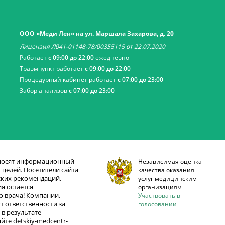
ООО «Меди Лен» на ул. Маршала Захарова, д. 20
Лицензия Л041-01148-78/00355115 от 22.07.2020
Работает
с 09:00 до 22:00
ежедневно
Травмпункт работает
с 09:00 до 22:00
Процедурный кабинет работает
с 07:00 до 23:00
Забор анализов
с 07:00 до 23:00
 носят информационный
Независимая оценка
целей. Посетители сайта
качества оказания
ских рекомендаций.
услуг медицинским
я остается
организациям
 врача! Компании,
Участвовать в
т ответственности за
голосовании
в результате
те detskiy-medcentr-