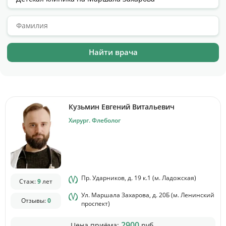
Цены
Контакты
Личный кабинет
+7 (812) 435-55-55
Кузьмин Евгений Витальевич
Хирург. Флеболог
Записаться на приём
Пр. Ударников, д. 19 к.1 (м. Ладожская)
Стаж:
9
лет
Ул. Маршала Захарова, д. 20Б (м. Ленинский
Отзывы:
0
проспект)
2900
Цена приёма:
руб.