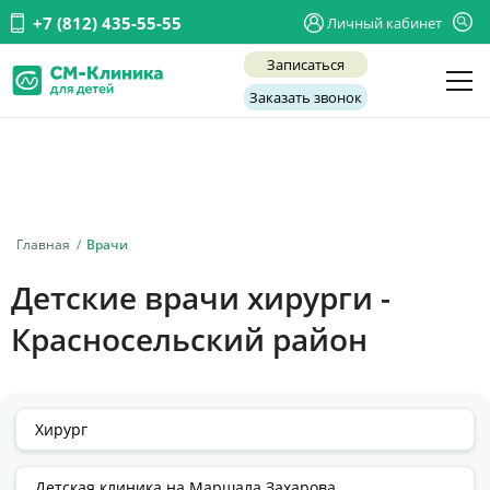
+7 (812) 435-55-55
Личный кабинет
Записаться
Заказать звонок
Детские врачи
Анализы и диагностика
Услуги
Главная
Врачи
Детская хирургия
Детские врачи хирурги -
Заболевания
Красносельский район
О нас
Акции
Отзывы