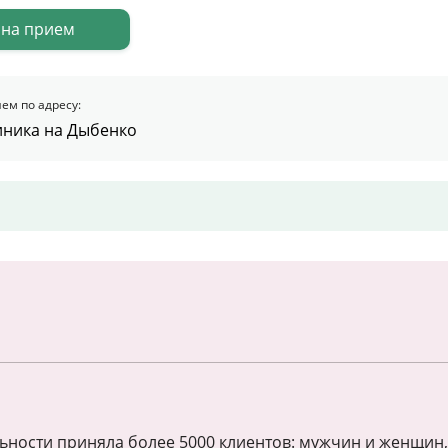
 на прием
Цены
Контакты
ем по адресу:
иника на Дыбенко
Личный кабинет
+7 (812) 435-55-55
Записаться на приём
ьности приняла более 5000 клиентов: мужчин и женщин,