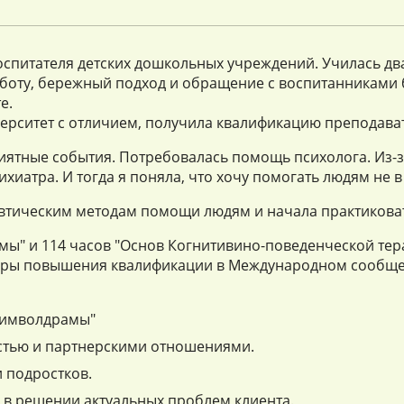
спитателя детских дошкольных учреждений. Училась два 
аботу, бережный подход и обращение с воспитанниками
е.
иверситет с отличием, получила квалификацию преподава
риятные события. Потребовалась помощь психолога. Из-
ихиатра. И тогда я поняла, что хочу помогать людям не 
певтическим методам помощи людям и начала практикова
мы" и 114 часов "Основ Когнитивино-поведенческой тер
инары повышения квалификации в Международном сообщ
"Символдрамы"
остью и партнерскими отношениями.
 подростков.
 в решении актуальных проблем клиента.