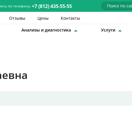
+7 (812) 435-55-55
пись по телефону:
Отзывы
Цены
Контакты
Анализы и диагностика
Услуги
Детские врачи
Анализы и диагностика
Услуги
аевна
Детская хирургия
Заболевания
О нас
Акции
Отзывы