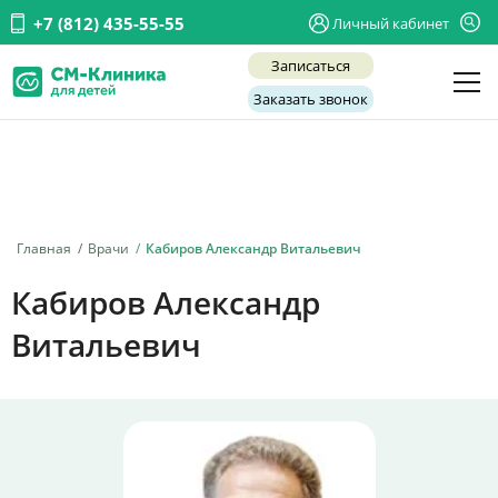
+7 (812) 435-55-55
Личный кабинет
Записаться
Заказать звонок
Детские врачи
Анализы и диагностика
Услуги
Главная
Врачи
Кабиров Александр Витальевич
Детская хирургия
Кабиров Александр
Заболевания
Витальевич
О нас
Акции
Отзывы