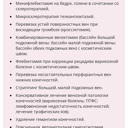
Минифлебэктомия на бедре, голени в сочетании со
склеротерапией.
Микросклеротерапия телеангиэктазий.
Перевязка устий поверхностных вен при
восходящем тромбозе (кроссэктомия).
Комбинированные венэктомии (бассейн большой
подкожной вены; бассейн малой подкожной вены;
бассейн обеих подкожных вен) с косметическим
швом.
Флебэктомия при коррекции рецидива варикозной
болезни с косметическим швом.
Перевязка несостоятельных перфорантных вен
нижних конечностей.
Стриппинг большой, малой подкожных вен.
Консервативное лечение венозной патологии
конечностей (варикозная болезнь; ПТФС;
лимфовенозная недостаточность конечностей;
лечение трофических язв).
Удаление гемангиом конечностей.
Поясничная, верхнегрудная симпатэктомия.