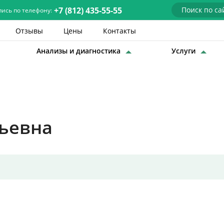
+7 (812) 435-55-55
пись по телефону:
Отзывы
Цены
Контакты
Анализы и диагностика
Услуги
Детские врачи
Анализы и диагностика
Услуги
ньевна
Детская хирургия
Заболевания
О нас
Акции
Отзывы