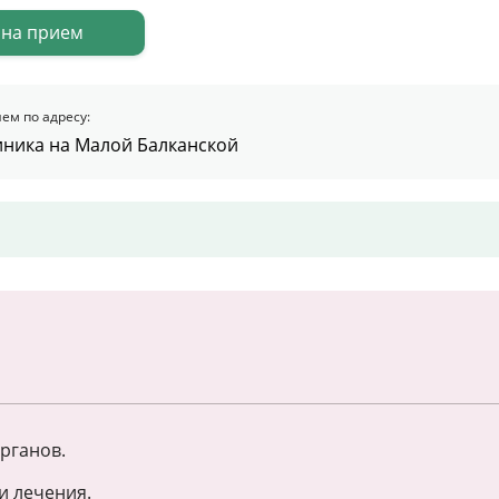
 на прием
Цены
Контакты
ем по адресу:
иника на Малой Балканской
Личный кабинет
+7 (812) 435-55-55
Записаться на приём
рганов.
и лечения.