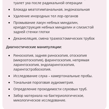
туалет уха после pадикальной опеpации
Блокада меатотимпанальная, эндоназальная
Удаление инородных тел лор-органов
Промывание лакун небных миндалин,
криодеструкция небных миндалин и слизистой
задней стенки глотки
Деканюляция, смена трахеостомических трубок
Диагностические манипуляции:
Риноскопия, задняя риноскопия, отоскопия
(микроотоскопия), фарингоскопия, непрямая
ларингоскопия, эндоларингоскопия,
ларингостробоскопия.
Исследование слуха – камертональные пробы.
Тональная пороговая аудиометрия.
Определение проходимости слуховых труб.
Забор материала на бактериологическое,
микологическое исследование.