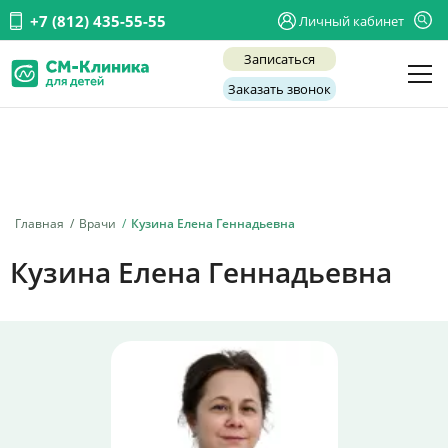
+7 (812) 435-55-55
Личный кабинет
Записаться
Заказать звонок
Детские врачи
Анализы и диагностика
Услуги
Главная
Врачи
Кузина Елена Геннадьевна
Детская хирургия
Кузина Елена Геннадьевна
Заболевания
О нас
Акции
Отзывы