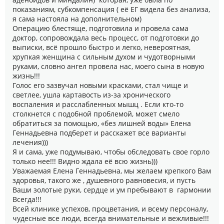
показаниям, субкомпенсация ( её ЕГ видела без анализа,
я сама настояла на дополнительном)
Операцию блестяще, подготовила и провела сама
доктор, сопровождала весь процесс, от подготовки до
выписки, всё прошло быстро и легко, невероятная,
хрупкая женщина с сильным духом и чудотворными
руками, словно ангел провела нас, моего сына в новую
жизнь!!!
Голос его зазвучал новыми красками, стал чище и
светлее, ушла картавость из-за хронического
воспаления и расслабленных мышц . Если кто-то
столкнется с подобной проблемой, может смело
обратиться за помощью, «без лишней воды» Елена
Геннадьевна подберет и расскажет все варианты
лечения)))
Я и сама, уже подумываю, чтобы обследовать свое горло
только нее!!! Видно ждала её всю жизнь)))
Уважаемая Елена Геннадьевна, мы желаем крепкого Вам
здоровья, такого же , душевного равновесия, и пусть
Ваши золотые руки, сердце и ум пребывают в гармонии
Всегда!!!
Всей клинике успехов, процветания, и всему персоналу,
чудесные все люди, всегда внимательные и вежливые!!!