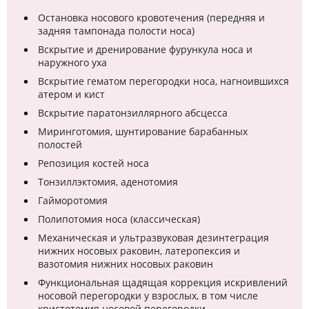
Остановка носового кровотечения (передняя и
задняя тампонада полости носа)
Вскрытие и дренирование фурункула носа и
наружного уха
Вскрытие гематом перегородки носа, нагноившихся
атером и кист
Вскрытие паратонзиллярного абсцесса
Миринготомия, шунтирование барабанных
полостей
Репозиция костей носа
Тонзиллэктомия, аденотомия
Гайморотомия
Полипотомия носа (классическая)
Механическая и ультразвуковая дезинтеграция
нижних носовых раковин, латеропексия и
вазотомия нижних носовых раковин
Функциональная щадящая коррекция искривлений
носовой перегородки у взрослых, в том числе
кристотомия носовой перегородки