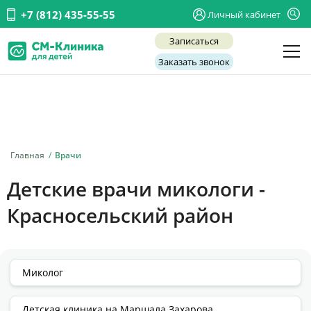
+7 (812) 435-55-55
Личный кабинет
Записаться
Заказать звонок
Детские врачи
Анализы и диагностика
Услуги
Главная
Врачи
Детская хирургия
Детские врачи микологи -
Заболевания
Красносельский район
О нас
Акции
Отзывы