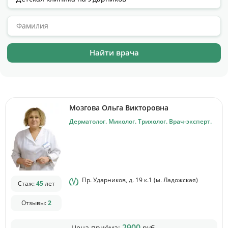
Цены
Контакты
Личный кабинет
+7 (812) 435-55-55
Мозгова Ольга Викторовна
Дерматолог. Миколог. Трихолог. Врач-эксперт.
Записаться на приём
Пр. Ударников, д. 19 к.1 (м. Ладожская)
Стаж:
45
лет
Отзывы:
2
2900
Цена приёма:
руб.