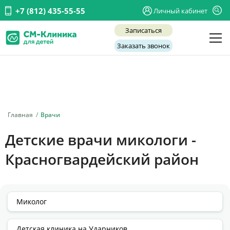
+7 (812) 435-55-55
Личный кабинет
Записаться
Заказать звонок
Детские врачи
Анализы и диагностика
Услуги
Главная
Врачи
Детская хирургия
Детские врачи микологи -
Заболевания
Красногвардейский район
О нас
Акции
Отзывы