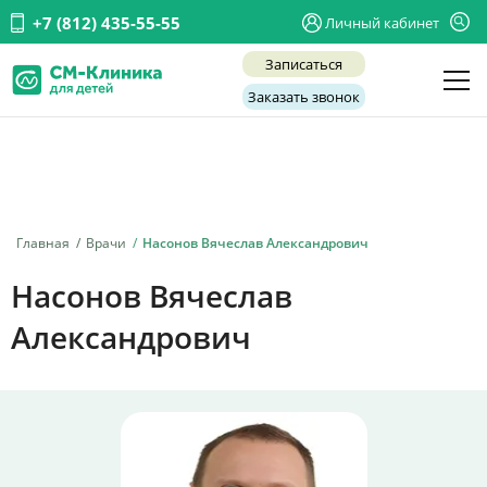
+7 (812) 435-55-55
Личный кабинет
Записаться
Заказать звонок
Детские врачи
Анализы и диагностика
Услуги
Главная
Врачи
Насонов Вячеслав Александрович
Детская хирургия
Насонов Вячеслав
Заболевания
Александрович
О нас
Акции
Отзывы