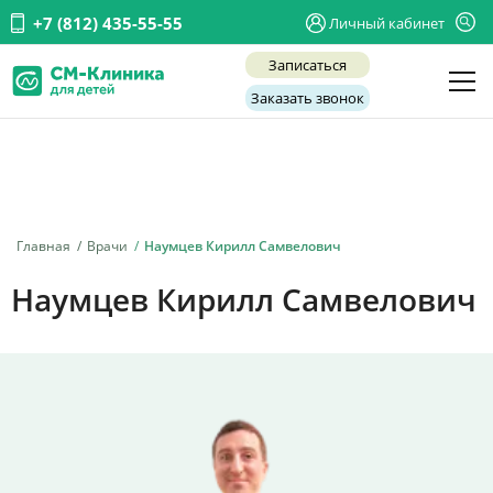
+7 (812) 435-55-55
Личный кабинет
Записаться
Заказать звонок
Детские врачи
Анализы и диагностика
Услуги
Главная
Врачи
Наумцев Кирилл Самвелович
Детская хирургия
Наумцев Кирилл Самвелович
Заболевания
О нас
Акции
Отзывы