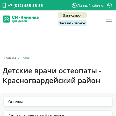
+7 (812) 435-55-55
Личный кабинет
Записаться
Заказать звонок
Детские врачи
Анализы и диагностика
Услуги
Главная
Врачи
Детская хирургия
Детские врачи остеопаты -
Заболевания
Красногвардейский район
О нас
Акции
Отзывы