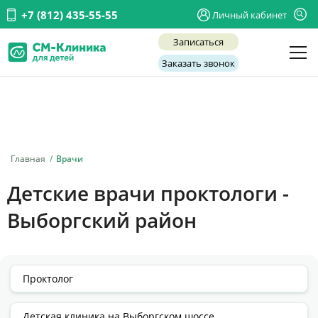
+7 (812) 435-55-55
Личный кабинет
Записаться
Заказать звонок
Детские врачи
Анализы и диагностика
Услуги
Главная
Врачи
Детская хирургия
Детские врачи проктологи -
Заболевания
Выборгский район
О нас
Акции
Отзывы