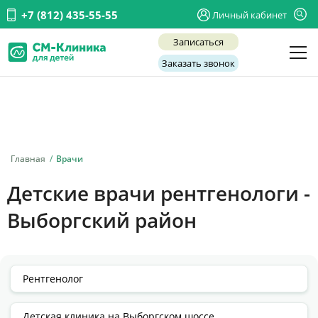
+7 (812) 435-55-55
Личный кабинет
Записаться
Заказать звонок
Детские врачи
Анализы и диагностика
Услуги
Главная
Врачи
Детская хирургия
Детские врачи рентгенологи -
Заболевания
Выборгский район
О нас
Акции
Отзывы