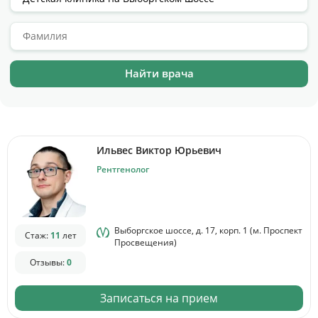
Цены
Контакты
Личный кабинет
+7 (812) 435-55-55
Ильвес Виктор Юрьевич
Рентгенолог
Записаться на приём
Выборгское шоссе, д. 17, корп. 1 (м. Проспект
Стаж:
11
лет
Просвещения)
Отзывы:
0
Записаться на прием