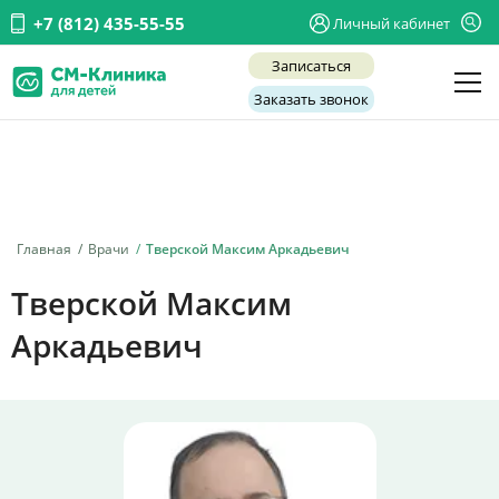
+7 (812) 435-55-55
Личный кабинет
Записаться
Заказать звонок
Детские врачи
Анализы и диагностика
Услуги
Главная
Врачи
Тверской Максим Аркадьевич
Детская хирургия
Тверской Максим
Заболевания
Аркадьевич
О нас
Акции
Отзывы