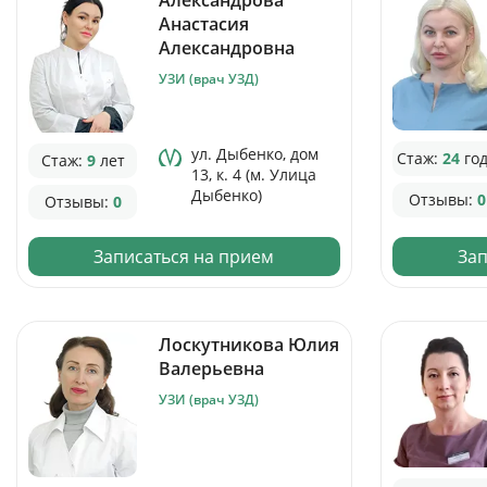
Анастасия
Александровна
УЗИ (врач УЗД)
ул. Дыбенко, дом
Стаж:
24
го
Стаж:
9
лет
13, к. 4 (м. Улица
Дыбенко)
Отзывы:
0
Отзывы:
0
Записаться на прием
Зап
Лоскутникова Юлия
Валерьевна
УЗИ (врач УЗД)