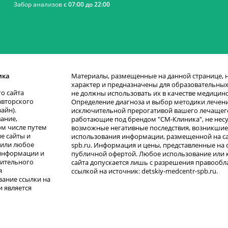
Забор анализов
с 07:00 до 22:00
ика
Материалы, размещенные на данной странице,
характер и предназначены для образовательных 
о сайта
не должны использовать их в качестве медицин
авторского
Определение диагноза и выбор методики лечени
зайн).
исключительной прерогативой вашего лечащего
ание,
работающие под брендом "СМ-Клиника", не несу
ом числе путем
возможные негативные последствия, возникшие 
е сайты и
использования информации, размещенной на сай
 или любое
spb.ru. Информация и цены, представленные на с
информации и
публичной офертой. Любое использование или
рительного
сайта допускается лишь с разрешения правообла
я
ссылкой на источник: detskiy-medcentr-spb.ru.
зание ссылки на
 является