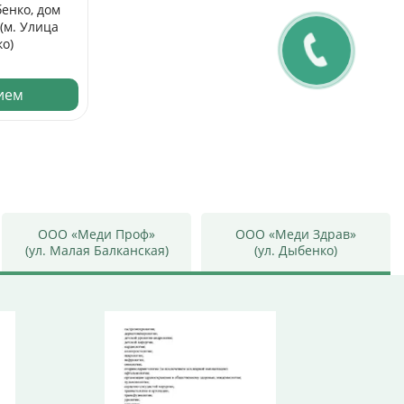
бенко, дом
4 (м. Улица
о)
рием
ООО «Меди Проф»
ООО «Меди Здрав»
(ул. Малая Балканская)
(ул. Дыбенко)