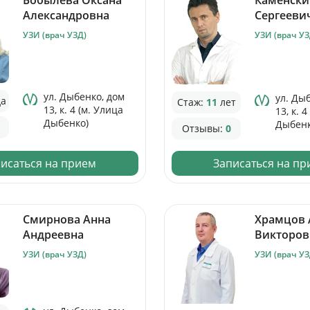
Александровна
Сергееви
Цены
УЗИ (врач УЗД)
УЗИ (врач УЗ
Контакты
ул. Дыбенко, дом
ул. Ды
да
Стаж:
11
лет
13, к. 4 (м. Улица
13, к. 
Личный кабинет
Дыбенко)
Дыбенк
Отзывы:
0
+7 (812) 435-55-55
исаться на прием
Записаться на п
Смирнова Анна
Храмцов 
Записаться на приём
Андреевна
Викторо
УЗИ (врач УЗД)
УЗИ (врач УЗ