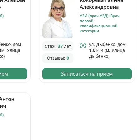
ч
Александровна
Д)
УЗИ (врач УЗД). Врач
первой
квалификационной
категории
бенко, дом
ул. Дыбенко, дом
Стаж:
37
лет
4 (м. Улица
13, к. 4 (м. Улица
о)
Дыбенко)
Отзывы:
0
рием
Записаться на прием
Антон
вич
Д)