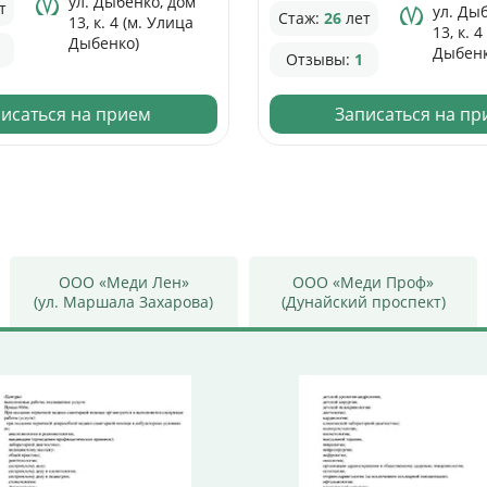
ул. Дыбенко, дом
т
ул. Ды
Стаж:
26
лет
13, к. 4 (м. Улица
13, к. 
Дыбенко)
Дыбенк
Отзывы:
1
исаться на прием
Записаться на п
ООО «Меди Лен»
ООО «Меди Проф»
(ул. Маршала Захарова)
(Дунайский проспект)