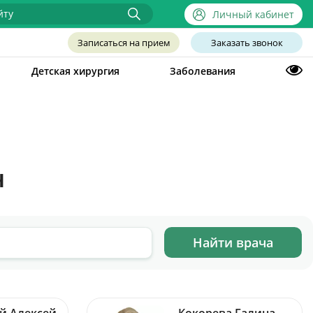
Личный кабинет
Записаться на прием
Заказать звонок
Детская хирургия
Заболевания
н
й Алексей
Кокорева Галина