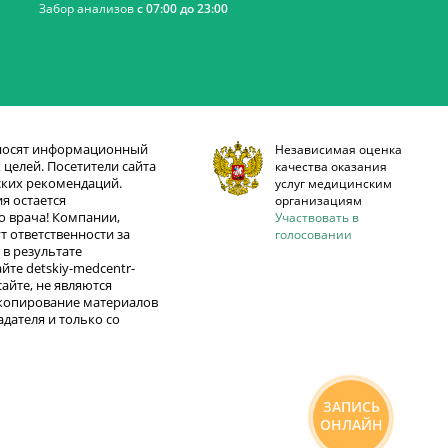
Забор анализов
с 07:00 до 23:00
 носят информационный
Независимая оценка
целей. Посетители сайта
качества оказания
ских рекомендаций.
услуг медицинским
я остается
организациям
 врача! Компании,
Участвовать в
т ответственности за
голосовании
в результате
те detskiy-medcentr-
айте, не являются
 копирование материалов
дателя и только со
ЗАПИСЬ
ОНЛАЙН