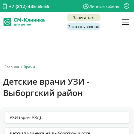
+7 (812) 435-55-55
Личный кабинет
Записаться
Заказать звонок
Детские врачи
Анализы и диагностика
Услуги
Главная
Врачи
Детская хирургия
Детские врачи УЗИ -
Заболевания
Выборгский район
О нас
Акции
Отзывы