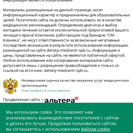
информации является обязательным.
Материалы, размещенные на данной странице, носят
информационный характер и предназначены для образовательных
целей. Посетители сайта не должны использовать их в качестве
медицинских рекомендаций. Определение диагноза и выбор
методики лечения остается исключительной прерогативой вашего
лечащего врача! Компании, работающие под брендом "СМ-
Клиника", не несут ответственности за возможные негативные
последствия, возникшие в результате использования информации,
размещенной на сайте detskiy-medcentr-spb.ru. Информация и
цены, представленные на сайте, не являются публичной офертой.
Любое использование или копирование материалов сайта
допускается лишь с разрешения правообладателя и только со
ссылкой на источник: detskiy-medcentr-spb.ru.
Независимая оценка качества оказания услуг медицинским
организациям
Участвовать в голосовании
Продвижение сайта —
Мы используем cookie. Это позволяет нам
анализировать взаимодействие посетителей с сайтом
и делать его лучше. Продолжая пользоваться сайтом,
ИМЕЮТСЯ ПРОТИВОПОКАЗАНИЯ. НЕОБХОДИМО
вы соглашаетесь с использованием
файлов cookie
.
ПРОКОНСУЛЬТИРОВАТЬСЯ СО СПЕЦИАЛИСТОМ