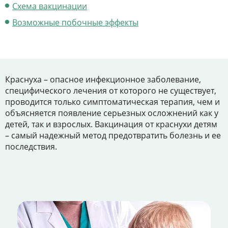
Цены
Схема вакцинации
Возможные побочные эффекты
Контакты
Личный кабинет
Краснуха – опасное инфекционное заболевание,
специфического лечения от которого не существует,
+7 (812) 435-55-55
проводится только симптоматическая терапия, чем и
объясняется появление серьезных осложнений как у
детей, так и взрослых. Вакцинация от краснухи детям
– самый надежный метод предотвратить болезнь и ее
Записаться на приём
последствия.