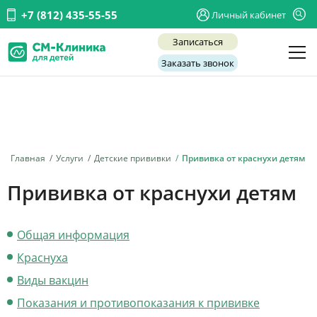
+7 (812) 435-55-55
Личный кабинет
Записаться
Заказать звонок
Детские врачи
Анализы и диагностика
Услуги
Главная
Услуги
Детские прививки
Прививка от краснухи детям
Детская хирургия
Прививка от краснухи детям
Заболевания
Общая информация
О нас
Краснуха
Акции
Виды вакцин
Отзывы
Показания и противопоказания к прививке