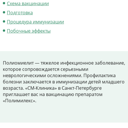
Цены
Схема вакцинации
Подготовка
Контакты
Процедура иммунизации
Побочные эффекты
Личный кабинет
+7 (812) 435-55-55
Полиомиелит — тяжелое инфекционное заболевание,
которое сопровождается серьезными
неврологическими осложнениями. Профилактика
Записаться на приём
болезни заключается в иммунизации детей младшего
возраста. «СМ-Клиника» в Санкт-Петербурге
приглашает вас на вакцинацию препаратом
«Полимилекс».