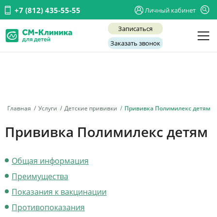
+7 (812) 435-55-55
Личный кабинет
Записаться
Заказать звонок
Детские врачи
Анализы и диагностика
Услуги
Главная
Услуги
Детские прививки
Прививка Полимилекс детям
Детская хирургия
Прививка Полимилекс детям
Заболевания
Общая информация
О нас
Преимущества
Акции
Показания к вакцинации
Отзывы
Противопоказания