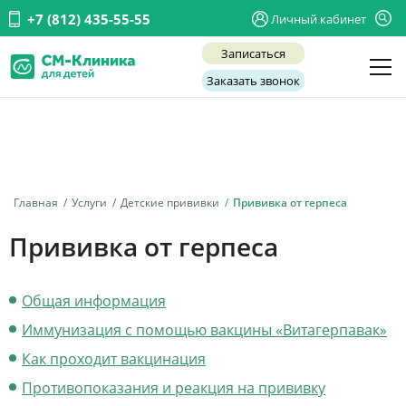
+7 (812) 435-55-55
Личный кабинет
Записаться
Заказать звонок
Детские врачи
Анализы и диагностика
Услуги
Главная
Услуги
Детские прививки
Прививка от герпеса
Детская хирургия
Прививка от герпеса
Заболевания
Общая информация
О нас
Иммунизация с помощью вакцины «Витагерпавак»
Акции
Как проходит вакцинация
Отзывы
Противопоказания и реакция на прививку