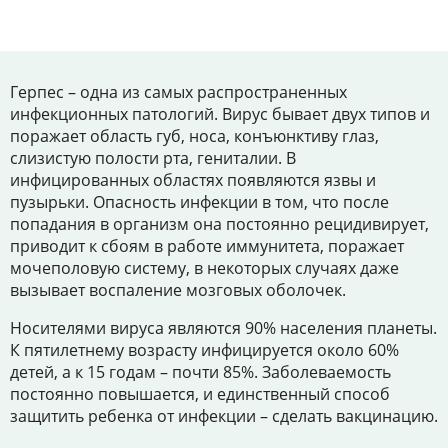
Цены
Контакты
Герпес – одна из самых распространенных
инфекционных патологий. Вирус бывает двух типов и
поражает область губ, носа, конъюнктиву глаз,
Личный кабинет
слизистую полости рта, гениталии. В
инфицированных областях появляются язвы и
+7 (812) 435-55-55
пузырьки. Опасность инфекции в том, что после
попадания в организм она постоянно рецидивирует,
приводит к сбоям в работе иммунитета, поражает
мочеполовую систему, в некоторых случаях даже
Записаться на приём
вызывает воспаление мозговых оболочек.
Носителями вируса являются 90% населения планеты.
К пятилетнему возрасту инфицируется около 60%
детей, а к 15 годам – почти 85%. Заболеваемость
постоянно повышается, и единственный способ
защитить ребенка от инфекции – сделать вакцинацию.