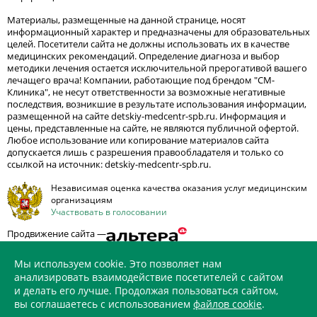
Материалы, размещенные на данной странице, носят
информационный характер и предназначены для образовательных
целей. Посетители сайта не должны использовать их в качестве
медицинских рекомендаций. Определение диагноза и выбор
методики лечения остается исключительной прерогативой вашего
лечащего врача! Компании, работающие под брендом "СМ-
Клиника", не несут ответственности за возможные негативные
последствия, возникшие в результате использования информации,
размещенной на сайте detskiy-medcentr-spb.ru. Информация и
цены, представленные на сайте, не являются публичной офертой.
Любое использование или копирование материалов сайта
допускается лишь с разрешения правообладателя и только со
ссылкой на источник: detskiy-medcentr-spb.ru.
Независимая оценка качества оказания услуг медицинским
организациям
Участвовать в голосовании
Продвижение сайта —
Мы используем cookie. Это позволяет нам
анализировать взаимодействие посетителей с сайтом
и делать его лучше. Продолжая пользоваться сайтом,
ИМЕЮТСЯ ПРОТИВОПОКАЗАНИЯ. НЕОБХОДИМО
вы соглашаетесь с использованием
файлов cookie
.
ПРОКОНСУЛЬТИРОВАТЬСЯ СО СПЕЦИАЛИСТОМ