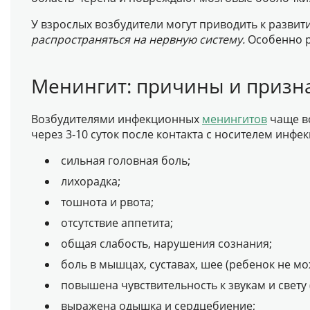
У взрослых возбудители могут приводить к разви
распространяться на нервную систему.
Особенно р
Менингит: причины и призн
Возбудителями инфекционных
менингитов
чаще вс
через 3-10 суток после контакта с носителем инфе
сильная головная боль;
лихорадка;
тошнота и рвота;
отсутствие аппетита;
общая слабость, нарушения сознания;
боль в мышцах, суставах, шее (ребенок не мо
повышена чувствительность к звукам и свету 
выражена одышка и сердцебиение;