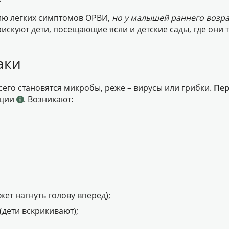
тию легких симптомов ОРВИ,
но у малышей раннего возрас
искуют дети, посещающие ясли и детские сады, где они 
аки
его становятся микробы, реже – вирусы или грибки.
Пер
кции
. Возникают:
жет нагнуть голову вперед);
(дети вскрикивают);