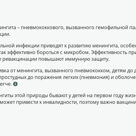
нингита – пневмококкового, вызванного гемофильной па
ции.
льной инфекции приводят к развитию менингита, особенн
ак эффективно бороться с микробом. Эффективность пр
ые ревакцинации повышают иммунную защиту.
вка от менингита, вызванного пневмококком, детям до д
простудных до поражения легких (пневмония) и оболоче
легче.
гиты этой природы бывают у детей на первом году жизн
может привести к инвалидности, поэтому важно вакцини