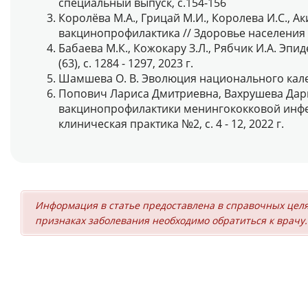
специальный выпуск, с.154-156
Королёва М.А., Грицай М.И., Королева И.С., 
вакцинопрофилактика // Здоровье населения и с
Бабаева М.К., Кожокару З.Л., Рябчик И.А. Э
(63), с. 1284 - 1297, 2023 г.
Шамшева О. В. Эволюция национального календ
Попович Лариса Дмитриевна, Вахрушева Дарь
вакцинопрофилактики менингококковой инфек
клиническая практика №2, с. 4 - 12, 2022 г.
Информация в статье предоставлена в справочных целя
признаках заболевания необходимо обратиться к врачу.