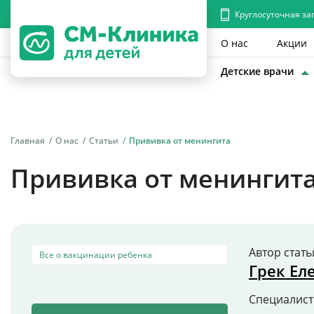
Круглосуточная за
О нас
Акции
Детские врачи
Главная
О нас
Статьи
Прививка от менингита
Прививка от менингит
Автор стать
Все о вакцинации ребенка
Грек Ел
Специалис