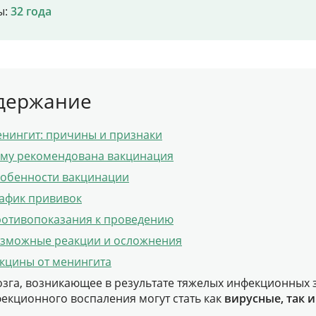
ы:
32 года
Цены
Контакты
держание
Личный кабинет
нингит: причины и признаки
му рекомендована вакцинация
+7 (812) 435-55-55
обенности вакцинации
афик прививок
отивопоказания к проведению
Записаться на приём
зможные реакции и осложнения
кцины от менингита
озга, возникающее в результате тяжелых инфекционных 
екционного воспаления могут стать как
вирусные, так
.