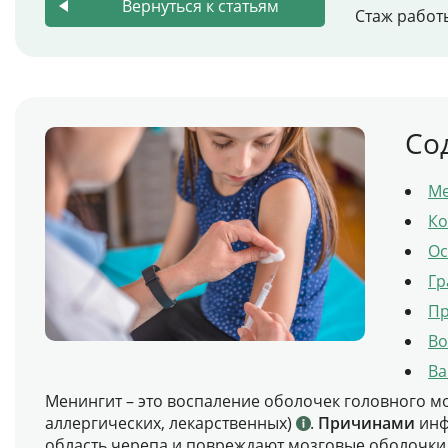
Вернуться к статьям
Стаж работ
Со
Ме
Ко
Ос
Гр
Пр
Во
Ва
Менингит – это воспаление оболочек головного м
аллергических, лекарственных)
.
Причинами
инф
область черепа и повреждают мозговые оболочки