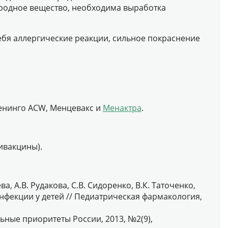
жеродное вещество, необходима выработка
себя аллергические реакции, сильное покраснение
Менинго АСW, Менцевакс и
Менактра
.
ивакцины).
а, А.В. Рудакова, С.В. Сидоренко, В.К. Таточенко,
инфекции у детей // Педиатрическая фармакология,
льные приоритеты России, 2013, №2(9),