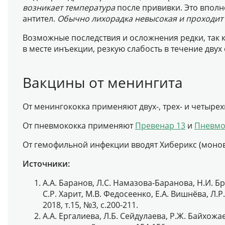
возникает температура
после прививки. Это вполн
антител.
Обычно лихорадка невысокая и проходит з
Возможные последствия и осложнения редки, так
в месте инъекции, резкую слабость в течение двух 
Вакцины от менингита
От менингококка применяют двух-, трех- и четыре
От пневмококка применяют
Превенар 13
и
Пневмо
От гемофильной инфекции вводят Хиберикс (моно
Источники:
А.А. Баранов, Л.С. Намазова-Баранова, Н.И. Бри
С.Р. Харит, М.В. Федосеенко, Е.А. Вишнёва, 
2018, т.15, №3, с.200-211.
А.А. Ергалиева, Л.Б. Сейдулаева, Р.Ж. Байхо