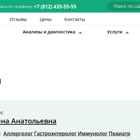
+7 (812) 435-55-55
пись по телефону:
Отзывы
Цены
Контакты
Анализы и диагностика
Услуги
Детские врачи
Анализы и диагностика
Услуги
а
Детская хирургия
Заболевания
О нас
и:
ена Анатольевна
Акции
т:
Аллерголог
Гастроэнтеролог
Иммунолог
Педиатр
Отзывы