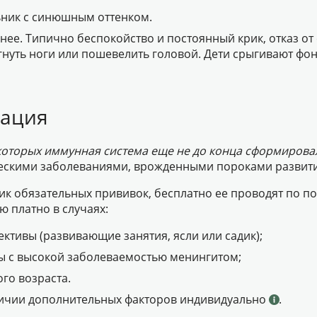
ьник с синюшным оттенком.
е. Типично беспокойство и постоянный крик, отказ от 
огнуть ноги или пошевелить головой. Дети срыгивают фо
нация
у которых иммунная система еще не до конца сформирова
скими заболеваниями, врожденными пороками развити
ик обязательных прививок, бесплатно ее проводят по п
ю платно в случаях:
ективы (развивающие занятия, ясли или садик);
ны с высокой заболеваемостью менингитом;
го возраста.
ичии дополнительных факторов индивидуально
.