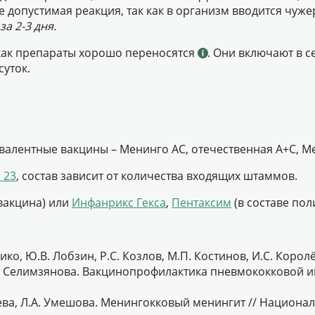
е допустимая реакция, так как в организм вводится чу
а 2-3 дня.
 как препараты хорошо переносятся
. Они включают в 
суток.
хвалентные вакцины – Менинго АС, отечественная А+С, 
 23
, состав зависит от количества входящих штаммов.
вакцина) или
Инфанрикс Гекса
,
Пентаксим
(в составе пол
ко, Ю.В. Лобзин, Р.С. Козлов, М.П. Костинов, И.С. Королёв
Л.Р. Селимзянова. Вакцинопрофилактика пневмококковой 
жаева, Л.А. Умешова. Менингокковый менингит // Национа