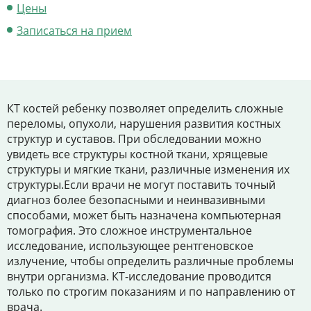
Цены
Цены
Записаться на прием
Контакты
Личный кабинет
КТ костей ребенку позволяет определить сложные
переломы, опухоли, нарушения развития костных
+7 (812) 435-55-55
структур и суставов. При обследовании можно
увидеть все структуры костной ткани, хрящевые
структуры и мягкие ткани, различные изменения их
структуры.Если врачи не могут поставить точный
Записаться на приём
диагноз более безопасными и неинвазивными
способами, может быть назначена компьютерная
томография. Это сложное инструментальное
исследование, использующее рентгеновское
излучение, чтобы определить различные проблемы
внутри организма. КТ-исследование проводится
только по строгим показаниям и по направлению от
врача.