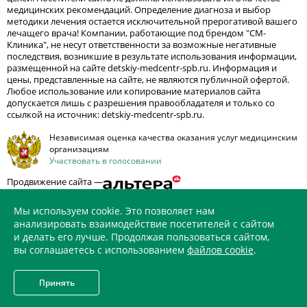
медицинских рекомендаций. Определение диагноза и выбор
методики лечения остается исключительной прерогативой вашего
лечащего врача! Компании, работающие под брендом "СМ-
Клиника", не несут ответственности за возможные негативные
последствия, возникшие в результате использования информации,
размещенной на сайте detskiy-medcentr-spb.ru. Информация и
цены, представленные на сайте, не являются публичной офертой.
Любое использование или копирование материалов сайта
допускается лишь с разрешения правообладателя и только со
ссылкой на источник: detskiy-medcentr-spb.ru.
Независимая оценка качества оказания услуг медицинским
организациям
Участвовать в голосовании
Продвижение сайта —
Мы используем cookie. Это позволяет нам
анализировать взаимодействие посетителей с сайтом
и делать его лучше. Продолжая пользоваться сайтом,
ИМЕЮТСЯ ПРОТИВОПОКАЗАНИЯ. НЕОБХОДИМО
вы соглашаетесь с использованием
файлов cookie
.
ПРОКОНСУЛЬТИРОВАТЬСЯ СО СПЕЦИАЛИСТОМ
Принять