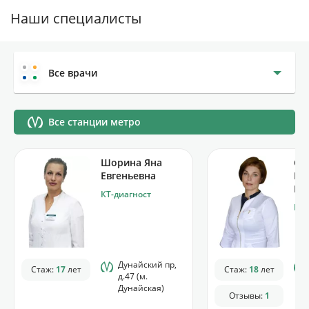
Наши специалисты
Все врачи
Все станции метро
Шорина Яна
Са
Евгеньевна
Ек
Ви
КТ-диагност
КТ-
Дунайский пр,
Стаж:
17
лет
Стаж:
18
лет
д.47 (м.
Дунайская)
Отзывы:
1