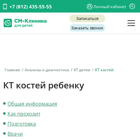
+7 (812) 435-55-55
Личный кабинет
Записаться
Заказать звонок
Детские врачи
Анализы и диагностика
Услуги
Главная
Анализы и диагностика
КТ детям
КТ костей
Детская хирургия
КТ костей ребенку
Заболевания
Общая информация
О нас
Как проходит
Акции
Подготовка
Отзывы
Врачи