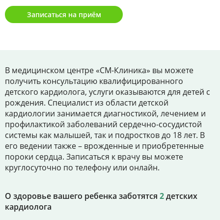
Цены
Записаться на приём
Контакты
Личный кабинет
В медицинском центре «СМ-Клиника» вы можете
получить консультацию квалифицированного
детского кардиолога, услуги оказываются для детей с
+7 (812) 435-55-55
рождения. Специалист из области детской
кардиологии занимается диагностикой, лечением и
профилактикой заболеваний сердечно-сосудистой
системы как малышей, так и подростков до 18 лет. В
Записаться на приём
его ведении также – врожденные и приобретенные
пороки сердца. Записаться к врачу вы можете
круглосуточно по телефону или онлайн.
О здоровье вашего ребенка заботятся
2
детских
кардиолога