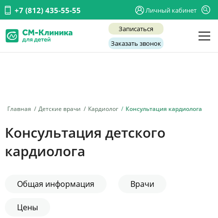
+7 (812) 435-55-55
Личный кабинет
Записаться
Заказать звонок
Детские врачи
Анализы и диагностика
Услуги
Главная
Детские врачи
Кардиолог
Консультация кардиолога
Детская хирургия
Консультация детского
Заболевания
кардиолога
О нас
Акции
Общая информация
Врачи
Отзывы
Цены