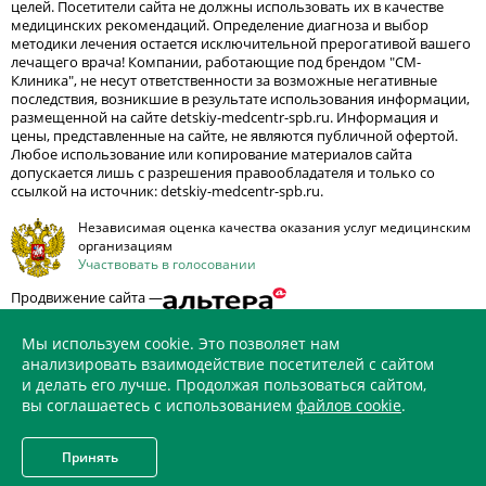
целей. Посетители сайта не должны использовать их в качестве
медицинских рекомендаций. Определение диагноза и выбор
методики лечения остается исключительной прерогативой вашего
лечащего врача! Компании, работающие под брендом "СМ-
Клиника", не несут ответственности за возможные негативные
последствия, возникшие в результате использования информации,
размещенной на сайте detskiy-medcentr-spb.ru. Информация и
цены, представленные на сайте, не являются публичной офертой.
Любое использование или копирование материалов сайта
допускается лишь с разрешения правообладателя и только со
ссылкой на источник: detskiy-medcentr-spb.ru.
Независимая оценка качества оказания услуг медицинским
организациям
Участвовать в голосовании
Продвижение сайта —
Мы используем cookie. Это позволяет нам
анализировать взаимодействие посетителей с сайтом
и делать его лучше. Продолжая пользоваться сайтом,
ИМЕЮТСЯ ПРОТИВОПОКАЗАНИЯ. НЕОБХОДИМО
вы соглашаетесь с использованием
файлов cookie
.
ПРОКОНСУЛЬТИРОВАТЬСЯ СО СПЕЦИАЛИСТОМ
Принять