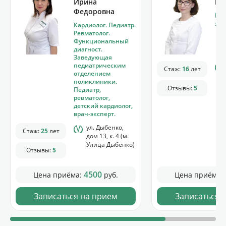
Ирина
Ва
Федоровна
Кар
экс
Кардиолог. Педиатр.
Ревматолог.
Функциональный
диагност.
Заведующая
педиатрическим
Стаж:
16
лет
отделением
поликлиники.
Отзывы:
5
Педиатр,
ревматолог,
детский кардиолог,
врач-эксперт.
ул. Дыбенко,
Стаж:
25
лет
дом 13, к. 4 (м.
Улица Дыбенко)
Отзывы:
5
4500
Цена приёма:
руб.
Цена приёма:
Записаться на прием
Записаться 