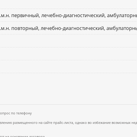
к.м.н. первичный, лечебно-диагностический, амбулатор
к.м.н. повторный, лечебно-диагностический, амбулаторн
вопрос по телефону
ению размещенного на сайте прайс-листа, однако во избежание возможных недор
ся на основании договора.