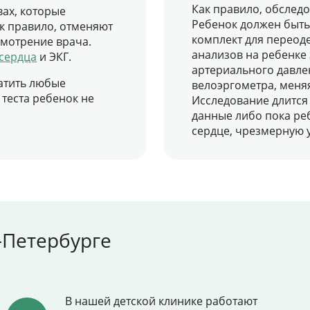
Как правило, обслед
вах, которые
Ребенок должен быть
ак правило, отменяют
комплект для переод
смотрение врача.
анализов на ребенке
сердца
и ЭКГ.
артериального давлен
атить любые
велоэргометра, меняя
 теста ребенок не
Исследование длится 
данные либо пока ре
сердце, чрезмерную у
-Петербурге
В нашей детской клинике работают