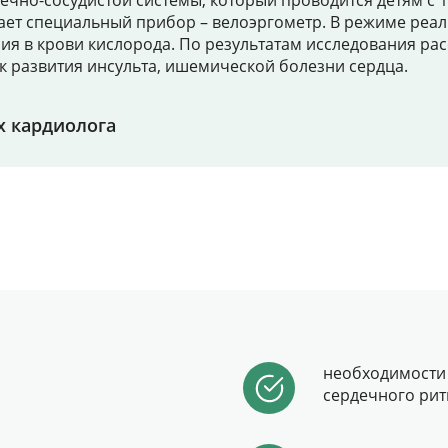
ечно-сосудистой системы, который проводится детям с 
ает специальный прибор – велоэргометр. В режиме реа
Цены
ния в крови кислорода. По результатам исследования р
ск развития инсульта, ишемической болезни сердца.
Контакты
х кардиолога
Личный кабинет
+7 (812) 435-55-55
Записаться на приём
необходимости
сердечного рит