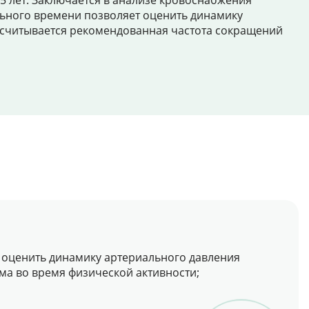
15 лет. Заключается в анализе кровоснабжения
льного времени позволяет оценить динамику
ассчитывается рекомендованная частота сокращений
 оценить динамику артериального давления
ма во время физической активности;