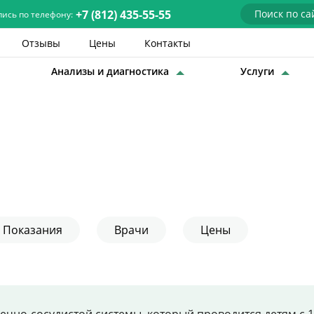
+7 (812) 435-55-55
пись по телефону:
Отзывы
Цены
Контакты
Анализы и диагностика
Услуги
Детские врачи
Анализы и диагностика
Услуги
Детская хирургия
Заболевания
Показания
Врачи
Цены
О нас
Акции
Отзывы