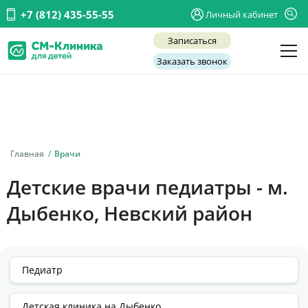
+7 (812) 435-55-55
Личный кабинет
Записаться
Заказать звонок
Детские врачи
Анализы и диагностика
Услуги
Главная
Врачи
Детская хирургия
Детские врачи педиатры - м.
Заболевания
Дыбенко, Невский район
О нас
Акции
Отзывы