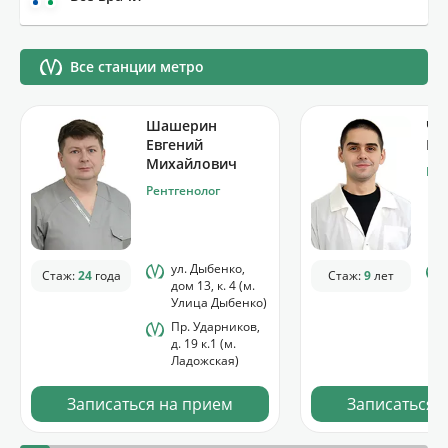
Все станции метро
Шашерин
Че
Евгений
Ге
Михайлович
Рен
Рентгенолог
ул. Дыбенко,
Стаж:
24
года
Стаж:
9
лет
дом 13, к. 4 (м.
Улица Дыбенко)
Пр. Ударников,
д. 19 к.1 (м.
Ладожская)
Записаться на прием
Записаться 