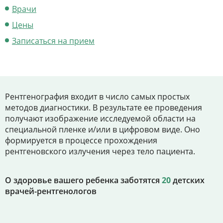
Цены
Врачи
Контакты
Цены
Записаться на прием
Личный кабинет
+7 (812) 435-55-55
Рентгенография входит в число самых простых
методов диагностики. В результате ее проведения
получают изображение исследуемой области на
специальной пленке и/или в цифровом виде. Оно
Записаться на приём
формируется в процессе прохождения
рентгеновского излучения через тело пациента.
О здоровье вашего ребенка заботятся
20
детских
врачей-рентгенологов