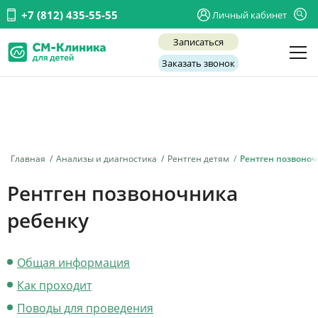
+7 (812) 435-55-55
Личный кабинет
Записаться
Заказать звонок
Детские врачи
Анализы и диагностика
Услуги
Главная
Анализы и диагностика
Рентген детям
Рентген позвоно
Детская хирургия
Рентген позвоночника
Заболевания
ребенку
О нас
Общая информация
Акции
Как проходит
Отзывы
Поводы для проведения