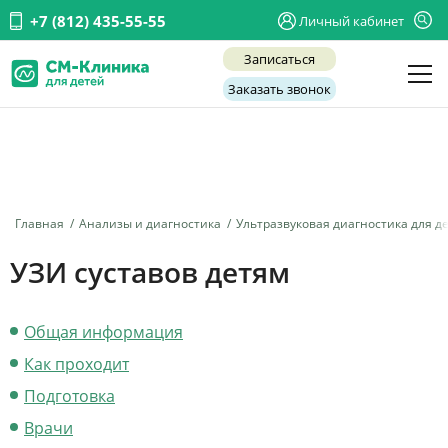
+7 (812) 435-55-55
Личный кабинет
Записаться
Заказать звонок
Детские врачи
Анализы и диагностика
Услуги
Главная
Анализы и диагностика
Ультразвуковая диагностика для д
Детская хирургия
УЗИ суставов детям
Заболевания
Общая информация
О нас
Как проходит
Акции
Подготовка
Отзывы
Врачи