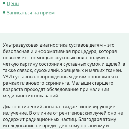
Цены
Цены
Записаться на прием
Контакты
Личный кабинет
Ультразвуковая диагностика суставов детям – это
безопасная и информативная процедура, которая
+7 (812) 435-55-55
позволяет с помощью звуковых волн получить
четкую картину состояния суставных сумок и щелей, а
также связок, сухожилий, хрящевых и мягких тканей.
УЗИ суставов новорожденным детям проводится в
Записаться на приём
рамках планового скрининга. Малыши старшего
возраста проходят обследование при наличии
медицинских показаний.
Диагностический аппарат выдает ионизирующие
излучение. В отличие от рентгеновских лучей оно не
содержит радиационных частиц. Благодаря этому
исследование не вредит детскому организму и