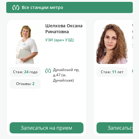
Все станции метро
Шелкова Оксана
Чо
Ринатовна
Са
Ка
УЗИ (врач УЗД)
УЗИ
Дунайский пр,
Стаж:
24
года
Стаж:
11
лет
д.47 (м.
Дунайская)
Отзывы:
2
Записаться на прием
Записаться 