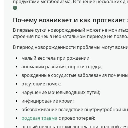
продуктами метаболизма.
В течение нескольких 
Почему возникает и как протекает 
В первые сутки новорожденный может не мочиться,
строения почек в неонатальном периоде не позвол
В период новорожденности проблемы могут возн
малый вес тела при рождении;
аномалии развития, пороки сердца;
врожденные сосудистые заболевания почечны
отсутствие почек;
нарушение мочевыводящих путей;
инфицирование крови;
обезвоживание вследствие внутриутробной ин
родовая травма
с кровопотерей;
острый недостаток кислорода при родовой дея