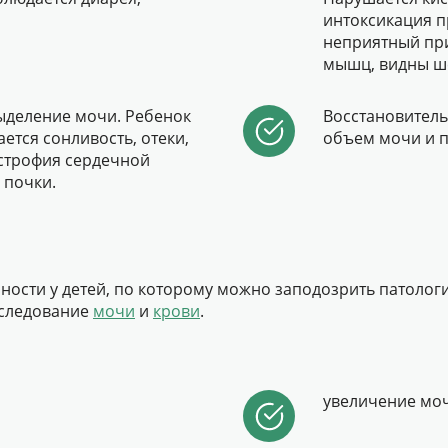
интоксикация п
неприятный при
мышц, видны ш
ыделение мочи. Ребенок
Восстановитель
ется сонливость, отеки,
объем мочи и 
истрофия сердечной
 почки.
ости у детей, по которому можно заподозрить патолог
сследование
мочи
и
крови
.
увеличение моч