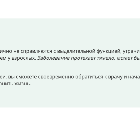
Цены
Контакты
тично не справляются с выделительной функцией, утра
Личный кабинет
ем у взрослых.
Заболевание протекает тяжело, может бы
+7 (812) 435-55-55
тей, вы сможете своевременно обратиться к врачу и нач
анить жизнь.
Записаться на приём