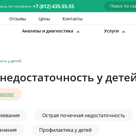
+7 (812) 435-55-55
пись по телефону:
Отзывы
Цены
Контакты
Анализы и диагностика
Услуги
Детские врачи
Анализы и диагностика
сть у детей
Услуги
недостаточность у дете
Детская хирургия
Заболевания
ролог
О нас
олевания
Острая почечная недостаточность
Акции
ожнения
Профилактика у детей
Отзывы