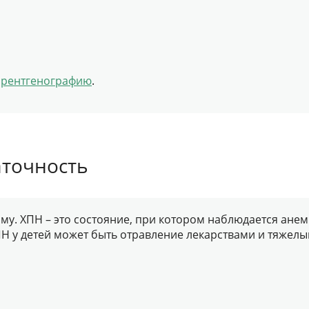
,
рентгенографию
.
аточность
рму. ХПН – это состояние, при котором наблюдается ан
Н у детей может быть отравление лекарствами и тяжел