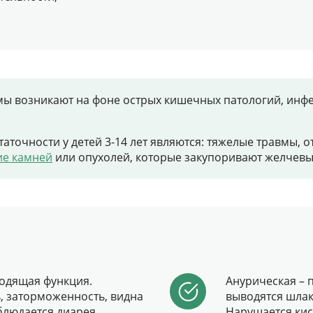
лемы возникают на фоне острых кишечных патологий, ин
точности у детей 3-14 лет являются: тяжелые травмы, 
ие камней
или опухолей, которые закупоривают желчевы
одящая функция.
Анурическая – 
ь, заторможенность, видна
выводятся шлак
блюдается диарея,
Нарушается кис