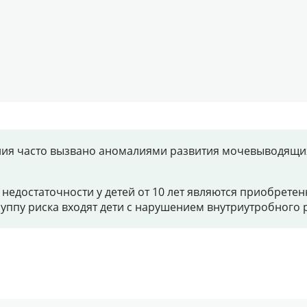
ания часто вызвано аномалиями развития мочевыводящих
едостаточности у детей от 10 лет являются приобрете
группу риска входят дети с нарушением внутриутробного