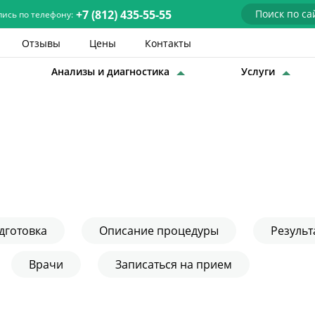
+7 (812) 435-55-55
пись по телефону:
Отзывы
Цены
Контакты
Анализы и диагностика
Услуги
Детские врачи
Анализы и диагностика
Услуги
Детская хирургия
Заболевания
дготовка
Описание процедуры
Результ
О нас
Врачи
Записаться на прием
Акции
Отзывы