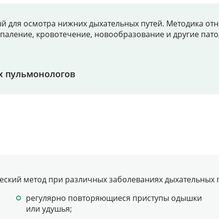
Цены
 для осмотра нижних дыхательных путей. Методика отно
паление, кровотечение, новообразование и другие пато
Контакты
х пульмонологов
Личный кабинет
+7 (812) 435-55-55
Записаться на приём
еский метод при различных заболеваниях дыхательных 
регулярно повторяющиеся приступы одышки
или удушья;