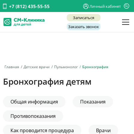
+7 (812) 435-55-55
Личный кабинет
Записаться
Заказать звонок
Детские врачи
Анализы и диагностика
Услуги
Главная
Детские врачи
Пульмонолог
Бронхография
Детская хирургия
Бронхография детям
Заболевания
О нас
Общая информация
Показания
Акции
Противопоказания
Отзывы
Как проводится процедура
Врачи