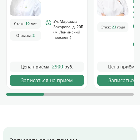
Имм
пул
алл
экс
Ул. Маршала
Стаж:
10
лет
Захарова, д. 20Б
Стаж:
23
года
(м. Ленинский
Отзывы:
2
проспект)
2900
Цена приёма:
руб.
Цена приёма:
Записаться на прием
Записаться 