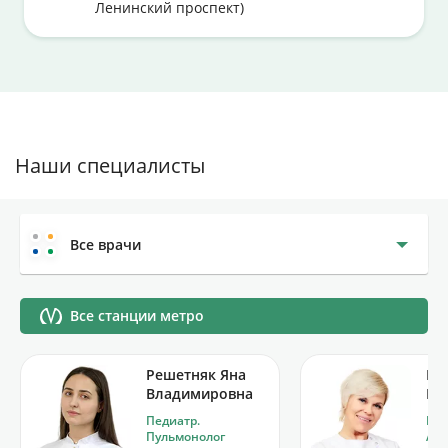
Ленинский проспект)
Наши специалисты
Все врачи
Все станции метро
Решетняк Яна
Пи
Владимировна
Ел
Педиатр.
Пул
Пульмонолог
Алл