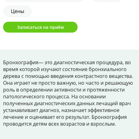
Цены
Цены
Контакты
Записаться на приём
Личный кабинет
+7 (812) 435-55-55
Бронхография— это диагностическая процедура, во
время которой изучают состояние бронхиального
дерева с помощью введения контрастного вещества.
Она играет не просто важную, но часто и решающую
Записаться на приём
роль в определении активности и протяженности
патологического процесса. На основании
полученных диагностических данных лечащий врач
устанавливает диагноз, назначает эффективное
лечение и оценивает его результат. Бронхография
проводится детям всех возрастов и взрослым.