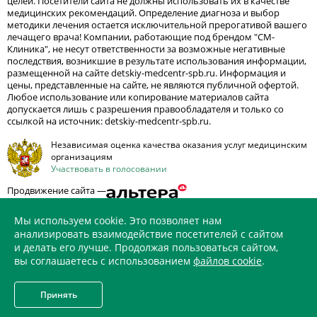
целей. Посетители сайта не должны использовать их в качестве
медицинских рекомендаций. Определение диагноза и выбор
методики лечения остается исключительной прерогативой вашего
лечащего врача! Компании, работающие под брендом "СМ-
Клиника", не несут ответственности за возможные негативные
последствия, возникшие в результате использования информации,
размещенной на сайте detskiy-medcentr-spb.ru. Информация и
цены, представленные на сайте, не являются публичной офертой.
Любое использование или копирование материалов сайта
допускается лишь с разрешения правообладателя и только со
ссылкой на источник: detskiy-medcentr-spb.ru.
Независимая оценка качества оказания услуг медицинским
организациям
Участвовать в голосовании
Продвижение сайта —
Мы используем cookie. Это позволяет нам
анализировать взаимодействие посетителей с сайтом
и делать его лучше. Продолжая пользоваться сайтом,
ИМЕЮТСЯ ПРОТИВОПОКАЗАНИЯ. НЕОБХОДИМО
вы соглашаетесь с использованием
файлов cookie
.
ПРОКОНСУЛЬТИРОВАТЬСЯ СО СПЕЦИАЛИСТОМ
Принять